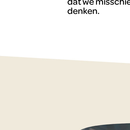
dat we misschie
denken.