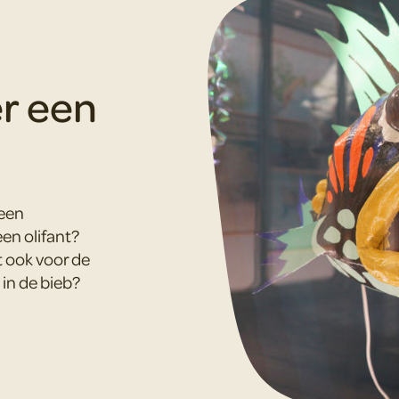
r een
 een
een olifant?
t ook voor de
in de bieb?