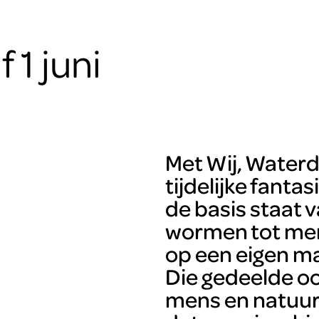
 1 juni
Met Wij, Water
tijdelijke fant
de basis staat v
wormen tot men
op een eigen m
Die gedeelde oo
mens en natuur 