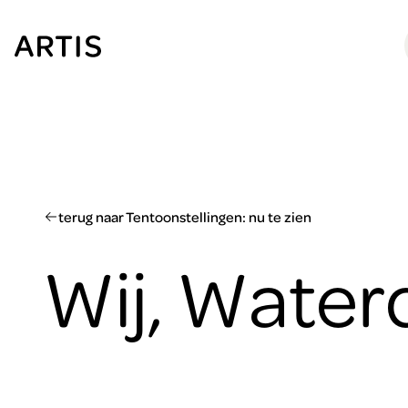
Ga naar
content
Ga
naar
zoeken
Ga
naar
footer
terug naar Tentoonstellingen: nu te zien
Wij, Water