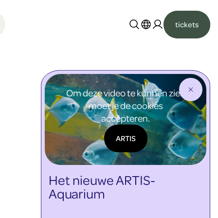
tickets
Nederlands
English
Om deze video te kunnen zien
moet je de cookies
accepteren.
ARTIS
Het nieuwe ARTIS-
Aquarium