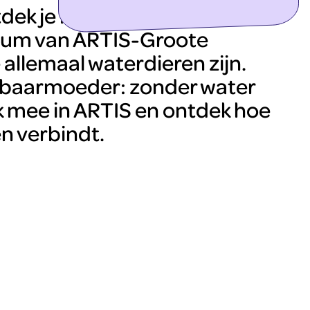
ontdek meer
k je in het tijdelijke
ium van ARTIS-Groote
llemaal waterdieren zijn.
 baarmoeder: zonder water
k mee in ARTIS en ontdek hoe
en verbindt.