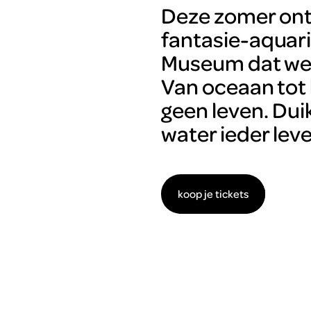
Deze zomer ontde
fantasie-aquar
Museum dat we a
Van oceaan tot
geen leven. Dui
water ieder lev
koop je tickets