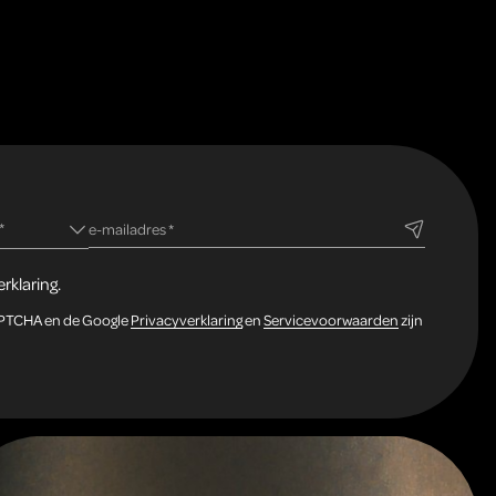
ld
*
verplicht veld
e-mailadres
*
rklaring.
APTCHA en de Google
Privacyverklaring
en
Servicevoorwaarden
zijn