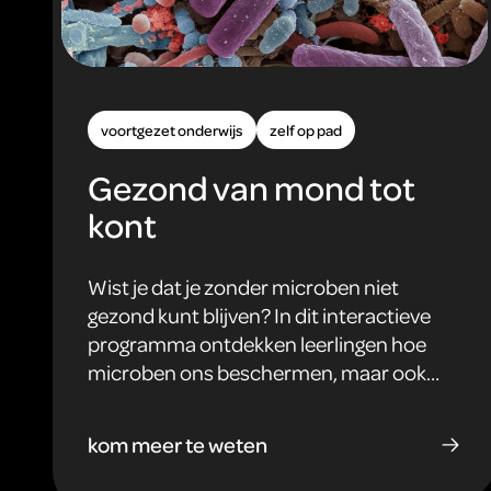
voortgezet onderwijs
zelf op pad
Gezond van mond tot
kont
Wist je dat je zonder microben niet
gezond kunt blijven? In dit interactieve
programma ontdekken leerlingen hoe
microben ons beschermen, maar ook
hoe ze ons ziek kunnen maken. Van je
mond tot je darmen: microben spelen
kom meer te weten
een cruciale rol in de spijsvertering, het
afweersysteem en de algehele