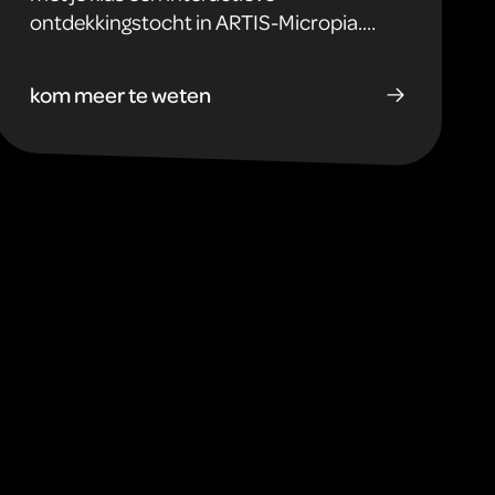
ontdekkingstocht in ARTIS-Micropia.
Tijdens deze Micro Missie ontdekken
basisschoolleerlingen welke microben
kom meer te weten
verantwoordelijk zijn voor de zuurstof die
wij inademen en waarom wij zonder deze
microben nooit hadden bestaan. Ideaal
als educatief schoolreisje of biologieles
over natuur en milieu.