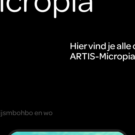
Hier vind je al
ARTIS-Micropia 
js
mbo
hbo en wo