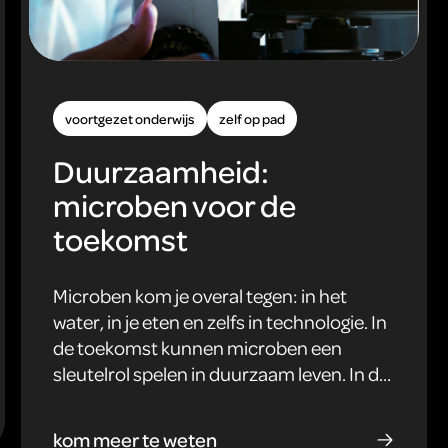
voortgezet onderwijs
zelf op pad
Duurzaamheid:
microben voor de
toekomst
Microben kom je overal tegen: in het
water, in je eten en zelfs in technologie. In
de toekomst kunnen microben een
sleutelrol spelen in duurzaam leven. In dit
interactieve programma ontdekken
leerlingen hoe microben bijdragen aan
kom meer te weten