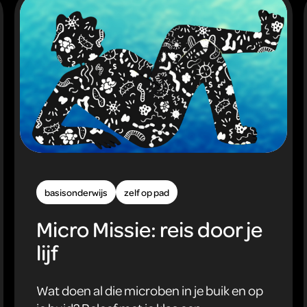
basisonderwijs
zelf op pad
Micro Missie: reis door je
lijf
Wat doen al die microben in je buik en op