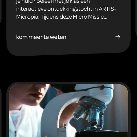
je huid? Beleef met je klas een
interactieve ontdekkingstocht in ARTIS-
Micropia. Tijdens deze Micro Missie
ontdekken basisschoolleerlingen hoe
onmisbaar microben zijn voor hun
kom meer te weten
gezondheid, hun lichaam én hun dagelijks
leven. Ideaal als educatief schoolreisje of
biologieles.