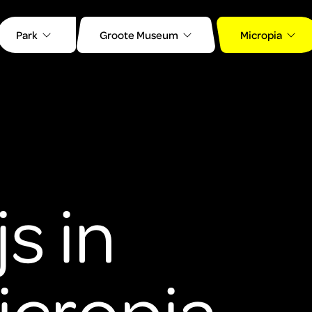
Park
Groote Museum
Micropia
s in
icropia