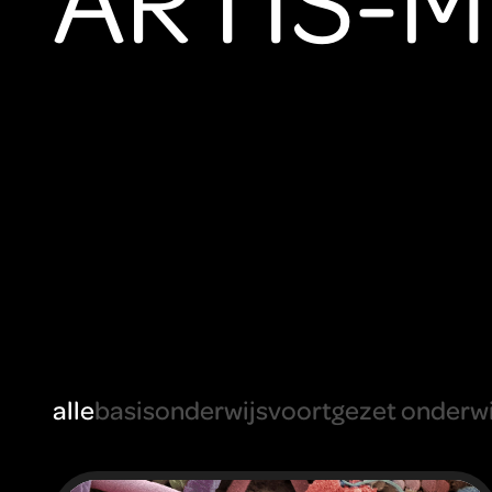
alle
basisonderwijs
voortgezet onderwi