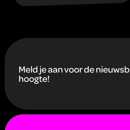
gezondheid. Ideaal als verdieping voor
biologie of gezondheidsleer.
F
o
Meld je aan voor de nieuwsbri
hoogte!
o
t