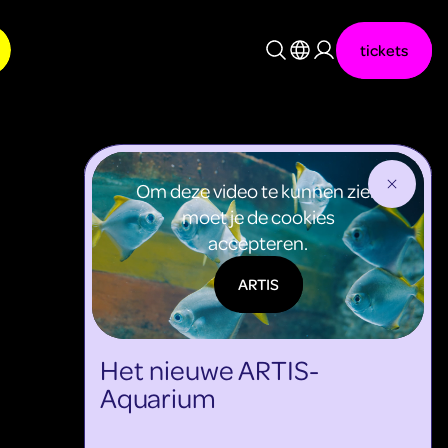
tickets
Nederlands
English
Om deze video te kunnen zien
moet je de cookies
accepteren.
ARTIS
Het nieuwe ARTIS-
Aquarium