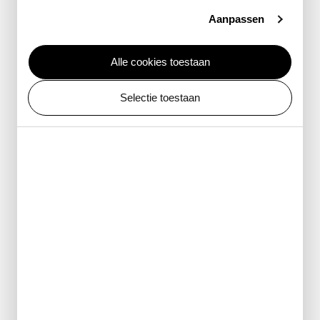
zorgen.
Aanpassen
Alle cookies toestaan
Unieke kans
Selectie toestaan
ARTIS biedt scholen een unieke kans om de natuur te
beleven: van het allerkleinste in ARTIS-Micropia tot het
allergrootste in het ARTIS-Planetarium en alles
daartussenin in het ARTIS-Park. Via interactieve lessen,
liveshows en werkbladen ontdekken leerlingen de
balans en complexiteit van de natuur. Zo inspireert
ARTIS ook in het onderwijs om zorgzaam met onze
planeet om te gaan.
boek nu