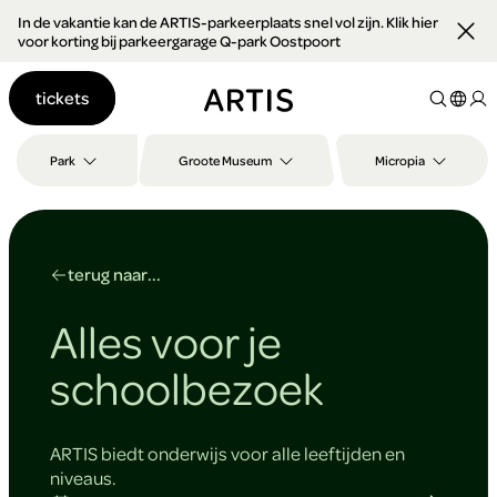
In de vakantie kan de ARTIS-parkeerplaats snel vol zijn. Klik hier
Ga naar
voor korting bij parkeergarage Q-park Oostpoort
content
Ga
tickets
naar
zoeken
Ga
Park
Groote Museum
Micropia
naar
footer
terug naar...
Alles voor je
schoolbezoek
ARTIS biedt onderwijs voor alle leeftijden en
niveaus.