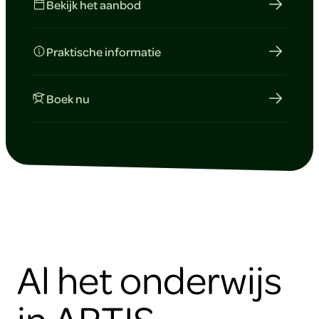
Bekijk het aanbod
Praktische informatie
Om
Boek nu
deze
video
te
kunnen
zien
moet
je
de
cookies
accepteren.
Al het onderwijs
ARTIS
in ARTIS