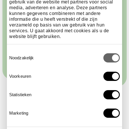
schoolbezoek
gebruik van de website met partners voor social
media, adverteren en analyse. Deze partners
kunnen gegevens combineren met andere
Je kunt ARTIS bereiken met het OV, auto of
informatie die u heeft verstrekt of die zijn
touringcar. Vergeet niet maximaal een week van
verzameld op basis van uw gebruik van hun
services. U gaat akkoord met cookies als u de
tevoren een starttijd te reserveren. ARTIS biedt
website blijft gebruiken.
aanvullende lunchpakketten.
Toestemmingsselectie
meer informatie
Noodzakelijk
Voorkeuren
Statistieken
Als je over de natuur leert,
Marketing
zul je er vanzelf voor gaan