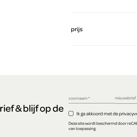
prijs
verplicht ve
nieuwsbrief
verplicht veld
voornaam
*
ef & blijf op de
Ik ga akkoord met de privacyve
Deze site wordt beschermd door reC
van toepassing.