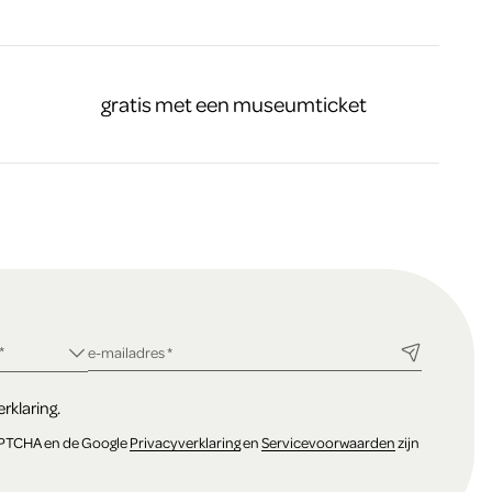
gratis met een museumticket
ld
*
verplicht veld
e-mailadres
*
rklaring.
APTCHA en de Google
Privacyverklaring
en
Servicevoorwaarden
zijn