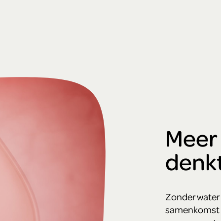
Meer 
denk
Zonder water g
samenkomst du