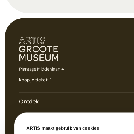
o
t
e
Plantage Middenlaan 41
r
koop je ticket
Ontdek
Plan je bezoek
Over ARTIS
Dagagenda & speciale programma's
ARTIS maakt gebruik van cookies
Werken bij