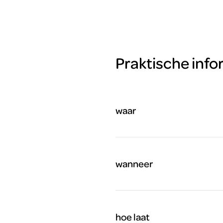
Praktische info
waar
wanneer
hoe laat