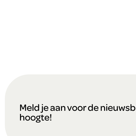
F
o
Meld je aan voor de nieuwsbri
hoogte!