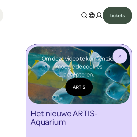
tickets
Nederlands
English
Om deze video te kunnen zien
moet je de cookies
accepteren.
ARTIS
Het nieuwe ARTIS-
Aquarium