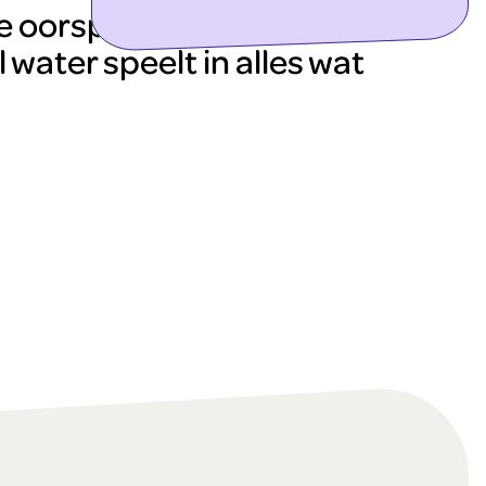
ontdek meer
e oorsprong van het leven en
 water speelt in alles wat