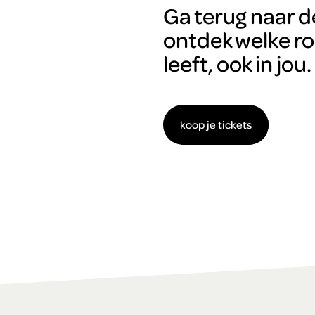
Ga terug naar d
ontdek welke rol
leeft, ook in jou.
koop je tickets