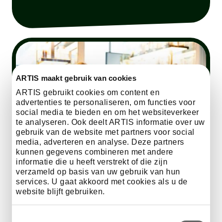
ARTIS maakt gebruik van cookies
ARTIS gebruikt cookies om content en
advertenties te personaliseren, om functies voor
social media te bieden en om het websiteverkeer
te analyseren. Ook deelt ARTIS informatie over uw
gebruik van de website met partners voor social
media, adverteren en analyse. Deze partners
kunnen gegevens combineren met andere
informatie die u heeft verstrekt of die zijn
verzameld op basis van uw gebruik van hun
Schoolbezoeken
services. U gaat akkoord met cookies als u de
website blijft gebruiken.
Breng de klas naar ARTIS en ontdek educatieve
Toestemmingsselectie
programma’s die natuur tot leven brengen.