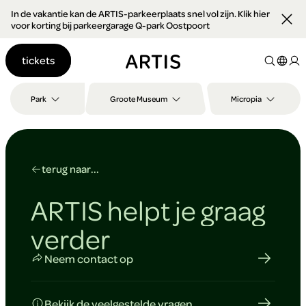
In de vakantie kan de ARTIS-parkeerplaats snel vol zijn. Klik hier
Ga naar
voor korting bij parkeergarage Q-park Oostpoort
content
Ga
tickets
naar
zoeken
Ga
Park
Groote Museum
Micropia
naar
footer
terug naar...
ARTIS helpt je graag
verder
Neem contact op
Bekijk de veelgestelde vragen