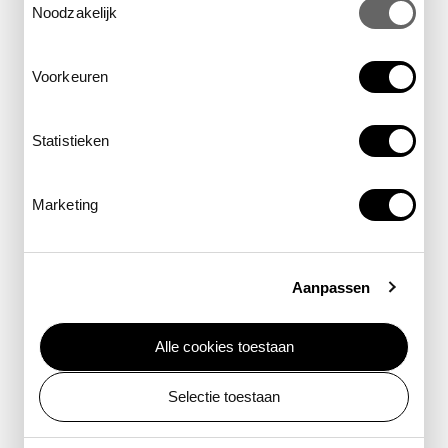
Noodzakelijk
meer informatie
Voorkeuren
Statistieken
Marketing
Niet gevonden wat je
Aanpassen
zoekt?
Alle cookies toestaan
Selectie toestaan