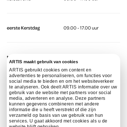
eerste Kerstdag
09.00 - 17.00 uur
tweede Kerstdag
09.00 - 17.00 uur
ARTIS maakt gebruik van cookies
ARTIS gebruikt cookies om content en
advertenties te personaliseren, om functies voor
social media te bieden en om het websiteverkeer
oudjaarsdag
09.00 - 16.00 uur
te analyseren. Ook deelt ARTIS informatie over uw
gebruik van de website met partners voor social
media, adverteren en analyse. Deze partners
kunnen gegevens combineren met andere
informatie die u heeft verstrekt of die zijn
nieuwjaarsdag
10.00 - 17.00 uur
verzameld op basis van uw gebruik van hun
services. U gaat akkoord met cookies als u de
website blijft gebruiken.