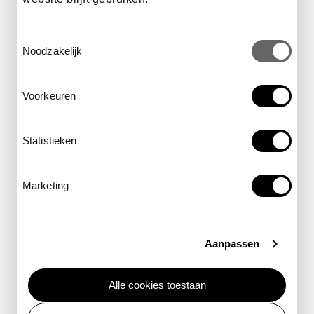
Toestemmingsselectie
kinderbeestfeest
9.00 - 17.00 uur
Noodzakelijk
Voorkeuren
Let op: De tijden tijdens de feestdagen gelden ook
Statistieken
voor het Groote Museum en Micropia, met
uitzondering van de openingstijd. De musea openen
dagelijks om 10.00 uur.
Marketing
Aanpassen
Locaties in en rond ARTIS
Alle cookies toestaan
ARTIS-winkels
Er is een winkel in ARTIS-
Park, het Groote Museum