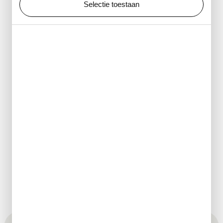
Selectie toestaan
en Micropia, geopend
tijdens openingstijden.
Café-restaurant de
Dinsdag t/m vrijdag: 09.00
Plantage
- 1.00 uur, zaterdag en
zondag: 10.00 - 1.00 uur.
Artisplein
07.00 - 23.30 uur