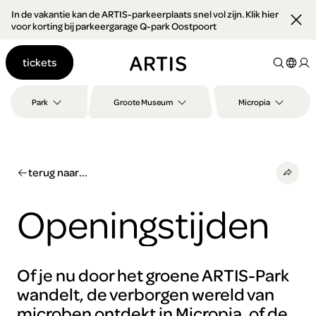
In de vakantie kan de ARTIS-parkeerplaats snel vol zijn. Klik hier
Ga naar
voor korting bij parkeergarage Q-park Oostpoort
content
Ga
tickets
naar
zoeken
Ga
Park
Groote Museum
Micropia
naar
footer
terug naar...
Openingstijden
Of je nu door het groene ARTIS-Park
wandelt, de verborgen wereld van
microben ontdekt in Micropia, of de