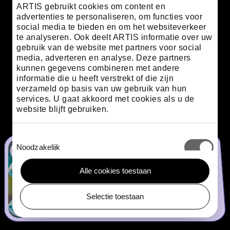
ARTIS gebruikt cookies om content en
advertenties te personaliseren, om functies voor
social media te bieden en om het websiteverkeer
te analyseren. Ook deelt ARTIS informatie over uw
gebruik van de website met partners voor social
media, adverteren en analyse. Deze partners
kunnen gegevens combineren met andere
informatie die u heeft verstrekt of die zijn
verzameld op basis van uw gebruik van hun
services. U gaat akkoord met cookies als u de
website blijft gebruiken.
Om deze
Toestemmingsselectie
video te
Noodzakelijk
Het nieuwe ARTIS-Aquarium
kunnen
zien moet
Alle cookies toestaan
Nu geopend!
Voorkeuren
je de
ontdek meer
cookies
Selectie toestaan
Nederlands
accepteren.
English
Statistieken
ARTIS