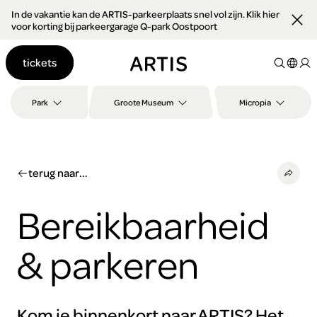
In de vakantie kan de ARTIS-parkeerplaats snel vol zijn. Klik hier
Ga naar
voor korting bij parkeergarage Q-park Oostpoort
content
Ga
tickets
naar
zoeken
Ga
Park
Groote Museum
Micropia
naar
footer
terug naar...
Bereikbaarheid
& parkeren
Kom je binnenkort naar ARTIS? Het