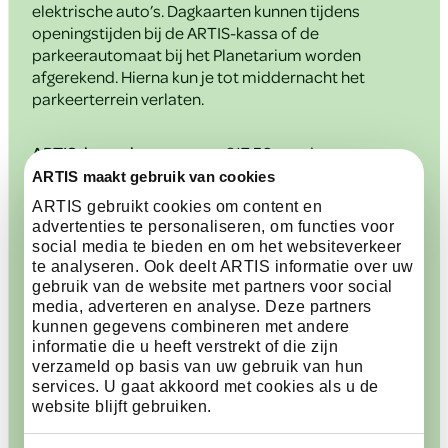
elektrische auto’s. Dagkaarten kunnen tijdens
openingstijden bij de ARTIS-kassa of de
parkeerautomaat bij het Planetarium worden
afgerekend. Hierna kun je tot middernacht het
parkeerterrein verlaten.
ARTIS-bezoekers
€17,50 per dag
ARTIS maakt gebruik van cookies
ARTIS gebruikt cookies om content en
advertenties te personaliseren, om functies voor
social media te bieden en om het websiteverkeer
ARTIS-leden
€15 per dag
te analyseren. Ook deelt ARTIS informatie over uw
gebruik van de website met partners voor social
media, adverteren en analyse. Deze partners
kunnen gegevens combineren met andere
informatie die u heeft verstrekt of die zijn
Overige tijden en
€6,98 per uur
verzameld op basis van uw gebruik van hun
gebruikers
services. U gaat akkoord met cookies als u de
website blijft gebruiken.