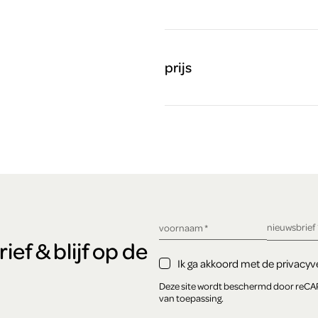
prijs
verplicht ve
nieuwsbrief
verplicht veld
voornaam
*
ef & blijf op de
Ik ga akkoord met de privacyve
Deze site wordt beschermd door reC
van toepassing.