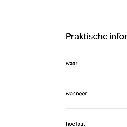
Praktische info
waar
wanneer
hoe laat