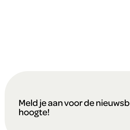
F
o
Meld je aan voor de nieuwsbri
hoogte!