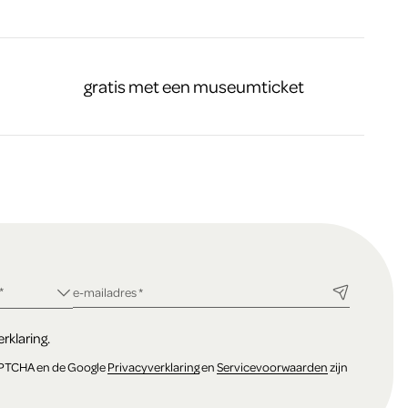
gratis met een museumticket
ld
*
verplicht veld
e-mailadres
*
rklaring.
APTCHA en de Google
Privacyverklaring
en
Servicevoorwaarden
zijn