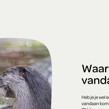
Waar 
vand
Heb je je wel 
vandaan komt?