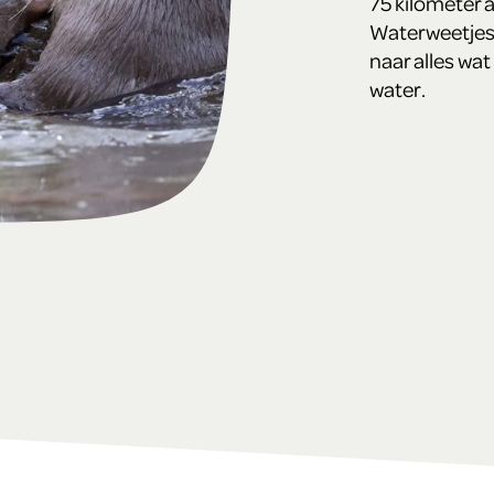
75 kilometer 
Waterweetjess
naar alles wat 
water.