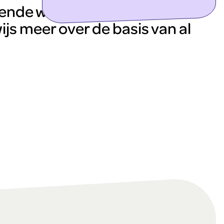
ontdek meer
ende weetjes over water en
ijs meer over de basis van al