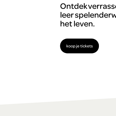
Ontdek verrass
leer spelenderw
het leven.
koop je tickets