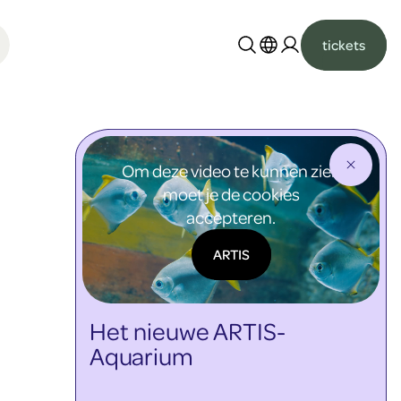
tickets
Nederlands
English
Om deze video te kunnen zien
moet je de cookies
accepteren.
ARTIS
Het nieuwe ARTIS-
Aquarium