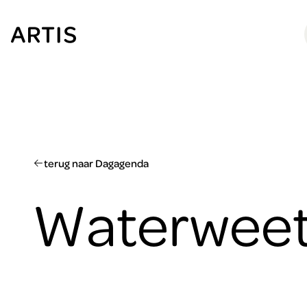
Ga naar
content
Ga
naar
zoeken
Ga
naar
footer
terug naar Dagagenda
Waterweet