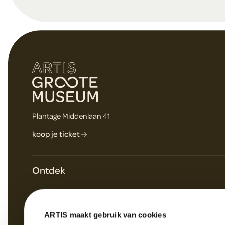
o
t
e
Plantage Middenlaan 41
r
koop je ticket
Ontdek
Plan je bezoek
Over ARTIS
Dagagenda & speciale programma's
ARTIS maakt gebruik van cookies
Werken bij