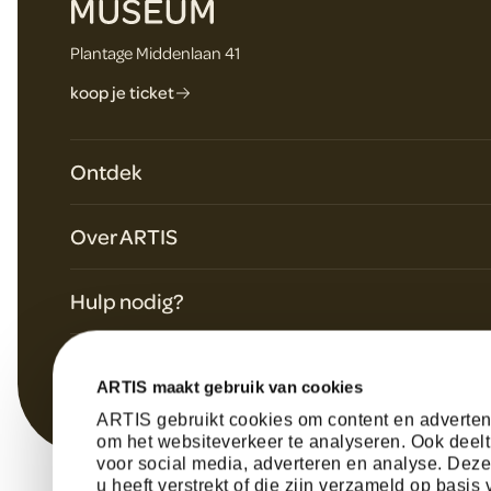
e
Plantage Middenlaan 41
r
koop je ticket
Ontdek
Plan je bezoek
Over ARTIS
Dagagenda & speciale programma's
Werken bij
Tentoonstellingen
Hulp nodig?
Geschiedenis
Nieuws uit ARTIS
Contact & informatie
Pers
Voor scholen
Veelgestelde vragen
ARTIS maakt gebruik van cookies
Missie van ARTIS
Zakelijke evenementen
ARTIS gebruikt cookies om content en advertent
Gevonden voorwerpen
Steun ARTIS
om het websiteverkeer te analyseren. Ook deelt
ARTIS-lidmaatschap
voor social media, adverteren en analyse. Dez
Partners
u heeft verstrekt of die zijn verzameld op basi