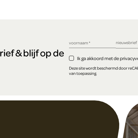
verplicht ve
nieuwsbrief
verplicht veld
voornaam
*
ef & blijf op de
Ik ga akkoord met de privacyve
Deze site wordt beschermd door reC
van toepassing.