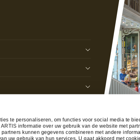
ies te personaliseren, om functies voor social media te bi
 ARTIS informatie over uw gebruik van de website met part
e partners kunnen gegevens combineren met andere informa
s van uw gebruik van hun services. U gaat akkoord met cooki