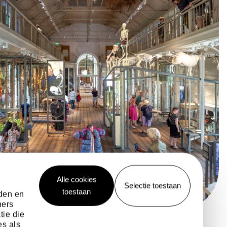
Alle cookies
Selectie toestaan
toestaan
eden en
ners
tie die
es als