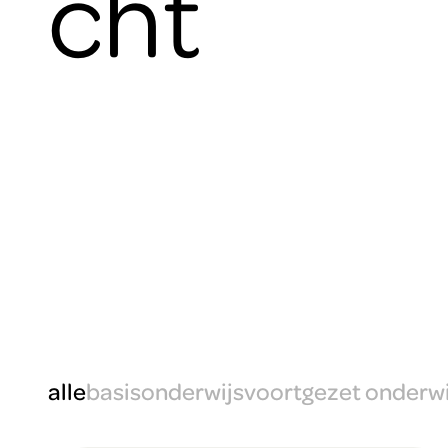
cht
alle
basisonderwijs
voortgezet onderwi