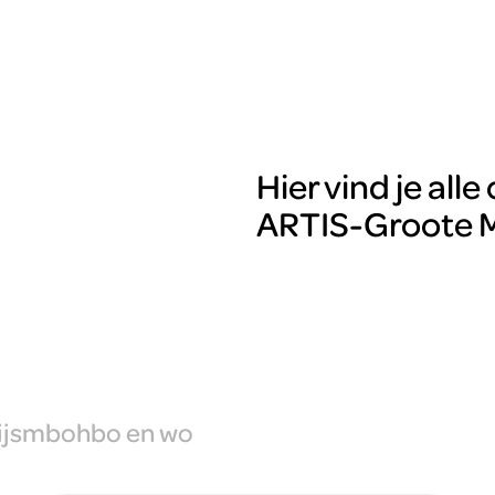
Hier vind je al
ARTIS-Groote M
js
mbo
hbo en wo