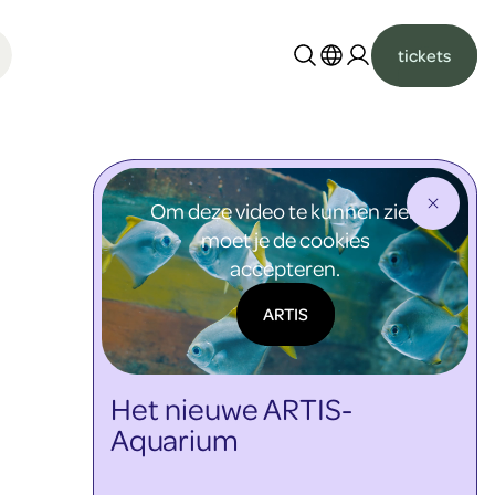
tickets
Nederlands
English
Om deze video te kunnen zien
moet je de cookies
accepteren.
ARTIS
Het nieuwe ARTIS-
Aquarium