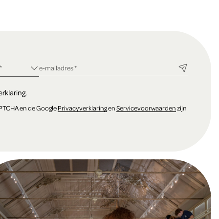
ld
*
verplicht veld
e-mailadres
*
rklaring.
APTCHA en de Google
Privacyverklaring
en
Servicevoorwaarden
zijn