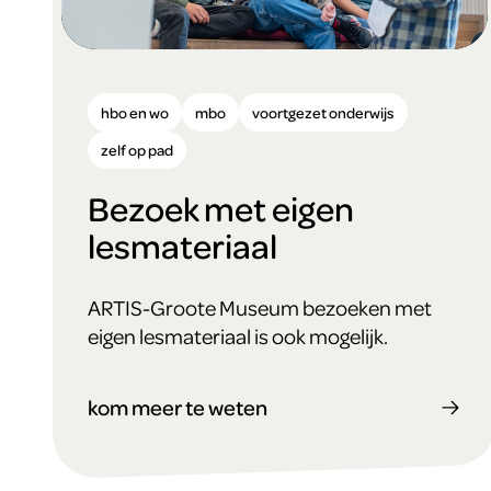
hbo en wo
mbo
voortgezet onderwijs
zelf op pad
Bezoek met eigen
lesmateriaal
ARTIS-Groote Museum bezoeken met
eigen lesmateriaal is ook mogelijk.
kom meer te weten