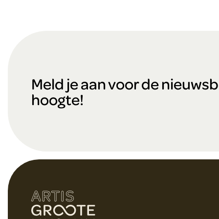
F
o
Meld je aan voor de nieuwsbri
hoogte!
o
t