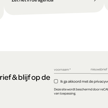
verplicht ve
nieuwsbrief
verplicht veld
voornaam
*
ef & blijf op de
Ik ga akkoord met de privacyve
Deze site wordt beschermd door reC
van toepassing.