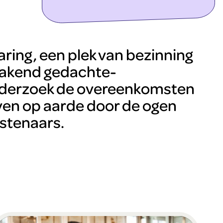
ontdek meer
aring, een plek van bezinning
makend gedachte-
nderzoek de overeenkomsten
even op aarde door de ogen
stenaars.