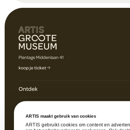
t
e
Plantage Middenlaan 41
r
koop je ticket
Ontdek
Plan je bezoek
Over ARTIS
Dagagenda & speciale programma's
ARTIS maakt gebruik van cookies
Werken bij
Tentoonstellingen
Hulp nodig?
ARTIS gebruikt cookies om content en advertent
Geschiedenis