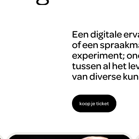
Een digitale erv
of een spraak
experiment; o
tussen al het l
van diverse kun
koop je ticket