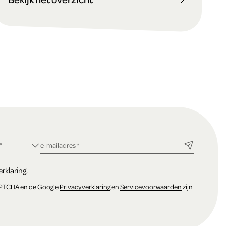
ld
*
verplicht veld
e-mailadres
*
rklaring.
APTCHA en de Google
Privacyverklaring
en
Servicevoorwaarden
zijn