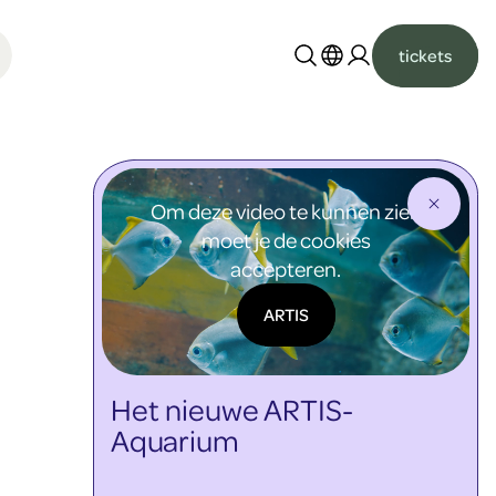
tickets
Nederlands
English
Om deze video te kunnen zien
moet je de cookies
accepteren.
ARTIS
Het nieuwe ARTIS-
Aquarium