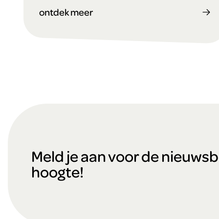
ontdek meer
F
o
Meld je aan voor de nieuwsbri
hoogte!
o