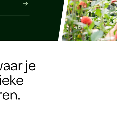
waar je
ieke
ren.