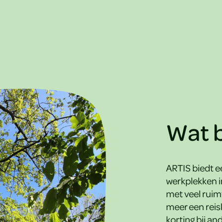
Wat b
ARTIS biedt e
werkplekken i
met veel ruim
meer een rei
korting bij a