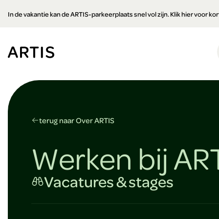
Ga naar
In de vakantie kan de ARTIS-parkeerplaats snel vol zijn. Klik hier voor k
content
Ga
naar
zoeken
Ga
naar
footer
terug naar Over ARTIS
Werken bij AR
Vacatures & stages