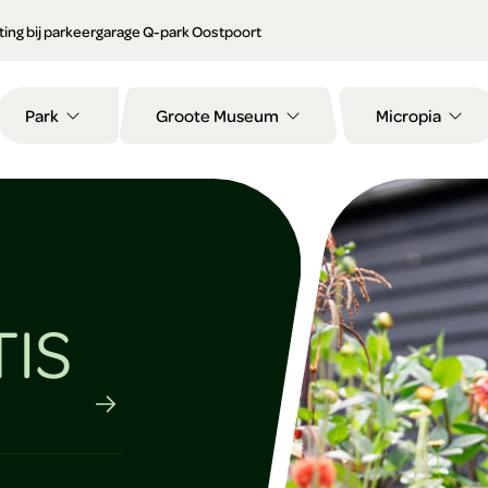
orting bij parkeergarage Q-park Oostpoort
Park
Groote Museum
Micropia
TIS