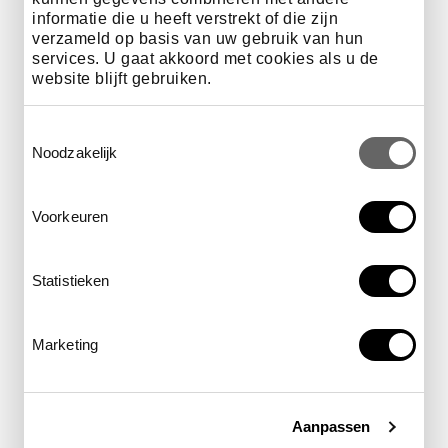
informatie die u heeft verstrekt of die zijn
verzameld op basis van uw gebruik van hun
services. U gaat akkoord met cookies als u de
website blijft gebruiken.
Toestemmingsselectie
Noodzakelijk
Voorkeuren
Statistieken
Particulier steunen
Marketing
Draag als individu bij aan het behoud van natuur
door een persoonlijke gift of betrokkenheid.
Aanpassen