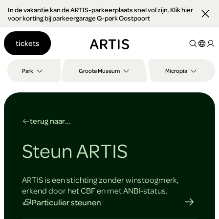
In de vakantie kan de ARTIS-parkeerplaats snel vol zijn. Klik hier
Ga naar
voor korting bij parkeergarage Q-park Oostpoort
content
Ga
tickets
naar
zoeken
Ga
Park
Groote Museum
Micropia
naar
footer
terug naar...
Steun ARTIS
ARTIS is een stichting zonder winstoogmerk,
erkend door het CBF en met ANBI-status.
Particulier steunen