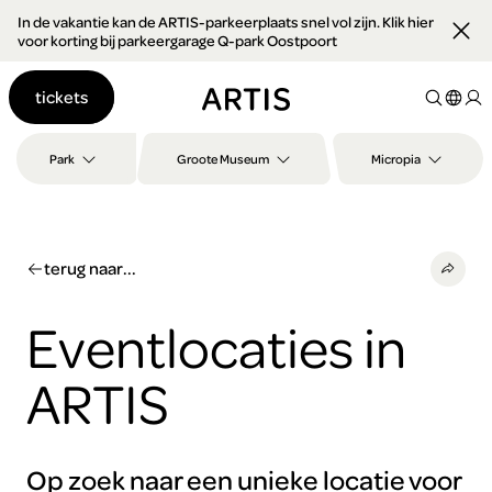
In de vakantie kan de ARTIS-parkeerplaats snel vol zijn. Klik hier
Ga naar
voor korting bij parkeergarage Q-park Oostpoort
content
Ga
tickets
naar
zoeken
Ga
Park
Groote Museum
Micropia
naar
footer
terug naar...
Eventlocaties in
ARTIS
Op zoek naar een unieke locatie voor