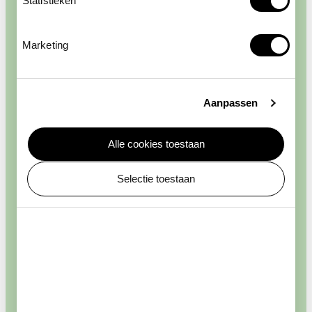
Statistieken
Marketing
Aanpassen
Alle cookies toestaan
Selectie toestaan
Verrijk je evenement
Geef je evenement extra inhoud met een unieke
ARTIS-beleving. Kies uit een van de vele
mogelijkheden. Laat je gasten inspireren met