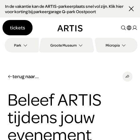
In de vakantie kan de ARTIS-parkeerplaats snel vol zijn. Klik hier
Ga naar
voor korting bij parkeergarage Q-park Oostpoort
content
Ga
tickets
naar
zoeken
Ga
Park
Groote Museum
Micropia
naar
footer
terug naar...
Beleef ARTIS
tijdens jouw
evenement