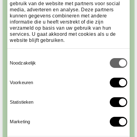
gebruik van de website met partners voor social
media, adverteren en analyse. Deze partners
kunnen gegevens combineren met andere
informatie die u heeft verstrekt of die zijn
verzameld op basis van uw gebruik van hun
services. U gaat akkoord met cookies als u de
website blijft gebruiken.
Activiteiten voor jong en
Toestemmingsselectie
oud
Noodzakelijk
Tijdens een exclusieve avond in ARTIS-Park valt er
Voorkeuren
van alles te beleven. Wandel na sluitingstijd door het
park en ontdek de dieren en planten. Geniet van
livemuziek, gezellige borrels en lekkere hapjes. Ook
Statistieken
voor kinderen zijn er speciale activiteiten mogelijk,
zoals shows in het Planetarium, creatieve
workshops, en een poppenkast. Er is voor iedereen
Marketing
iets te doen, waardoor het een avond wordt om
nooit te vergeten.