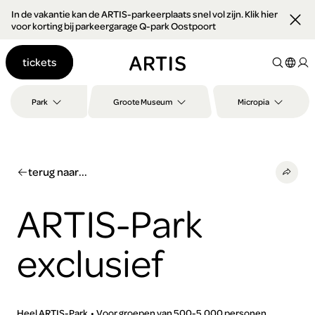
In de vakantie kan de ARTIS-parkeerplaats snel vol zijn. Klik hier
Ga naar
voor korting bij parkeergarage Q-park Oostpoort
content
Ga
tickets
naar
zoeken
Ga
Park
Groote Museum
Micropia
naar
footer
terug naar...
ARTIS-Park
exclusief
Heel ARTIS-Park
Voor groepen van 500-5.000 personen