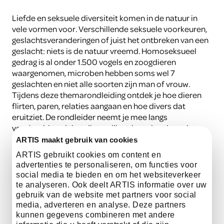
Liefde en seksuele diversiteit komen in de natuur in
vele vormen voor. Verschillende seksuele voorkeuren,
geslachtsveranderingen of juist het ontbreken van een
geslacht: niets is de natuur vreemd. Homoseksueel
gedrag is al onder 1.500 vogels en zoogdieren
waargenomen, microben hebben soms wel 7
geslachten en niet alle soorten zijn man of vrouw.
Tijdens deze themarondleiding ontdek je hoe dieren
flirten, paren, relaties aangaan en hoe divers dat
eruitziet. De rondleider neemt je mee langs
voorbeelden uit het dierenrijk en laat zien dat er in
ARTIS genoeg te leren valt over liefde in al haar vormen.
ARTIS maakt gebruik van cookies
ARTIS gebruikt cookies om content en
advertenties te personaliseren, om functies voor
social media te bieden en om het websiteverkeer
te analyseren. Ook deelt ARTIS informatie over uw
gebruik van de website met partners voor social
media, adverteren en analyse. Deze partners
Data
kunnen gegevens combineren met andere