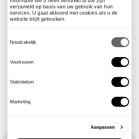
informatie die u heeft verstrekt of die zijn
verzameld op basis van uw gebruik van hun
25, 26 juli & 2 augustus
11.00 en 13.00 uur
services. U gaat akkoord met cookies als u de
website blijft gebruiken.
Toestemmingsselectie
Noodzakelijk
27, 28, 29, 30 & 31 juli
13.00 uur
Voorkeuren
1 augustus
13.00 en 17.00 uur
Statistieken
Marketing
Aanpassen