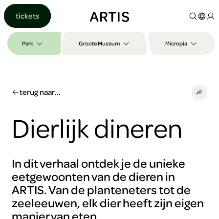
Ga naar
tickets
content
Ga
naar
Park
Groote Museum
Micropia
zoeken
Ga
naar
footer
terug naar...
Dierlijk dineren
In dit verhaal ontdek je de unieke
eetgewoonten van de dieren in
ARTIS. Van de planteneters tot de
zeeleeuwen, elk dier heeft zijn eigen
manier van eten.