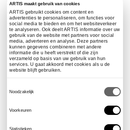
ARTIS maakt gebruik van cookies
kluut maait met zijn opgewipte snavel door het slib op
zoek naar slakjes en wormpjes. Vogels die vooral
ARTIS gebruikt cookies om content en
advertenties te personaliseren, om functies voor
zaden eten, zoals de mus, hebben een kegelsnavel om
social media te bieden en om het websiteverkeer
zaden te kraken. Veel zangvogels zijn alleseters. Met
te analyseren. Ook deelt ARTIS informatie over uw
hun priemsnavel pakken ze zowel zaden en vruchten
gebruik van de website met partners voor social
als kleine beestjes. Er zijn ook vogels die hun snavel als
media, adverteren en analyse. Deze partners
wapen gebruiken. Zo spietst de blauwe reiger zijn prooi
kunnen gegevens combineren met andere
op zijn lange puntige snavel. Dat kan een vis zijn, maar
informatie die u heeft verstrekt of die zijn
ook een mol in een weiland.
verzameld op basis van uw gebruik van hun
services. U gaat akkoord met cookies als u de
website blijft gebruiken.
Voedsel als medicijn
Toestemmingsselectie
Bepaalde planten helpen pijn, kwalen en ziektes te
Noodzakelijk
verdrijven. Dat hebben ook dieren vaak in de gaten.
Klinkt logisch, pas in 1980 merkten gedragsbiologen op
dat chimpansees om die reden soms planten eten die
Voorkeuren
ze normaal niet lusten. Zo zagen ze een
zieke chimpansee op het bittere merg van een
Vernoniaplant kauwen. Omdat de plant ook door de
Statistieken