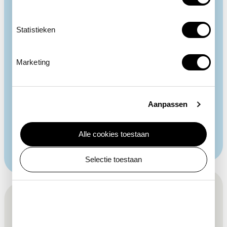
Statistieken
Gestreepte hoofdtooi
Marketing
De hop is te herkennen aan de zwart-wit gestreepte
vleugels en de opvallende kuif. Deze kan de vogel
rechtop zetten om mee te communiceren. De kuif
Aanpassen
ligt bij het vliegen plat, maar wordt vaak na het
landen opgezet.
Alle cookies toestaan
Selectie toestaan