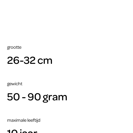
kunnen
zien
moet
je
de
cookies
accepteren.
grootte
26-32 cm
ARTIS
gewicht
50 - 90 gram
maximale leeftijd
10 jaar