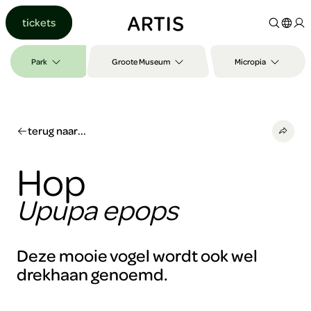
Ga naar
tickets
content
Ga
naar
Park
Groote Museum
Micropia
zoeken
Ga
naar
footer
terug naar...
Hop
Upupa epops
Deze mooie vogel wordt ook wel
Om
drekhaan genoemd.
deze
video
te