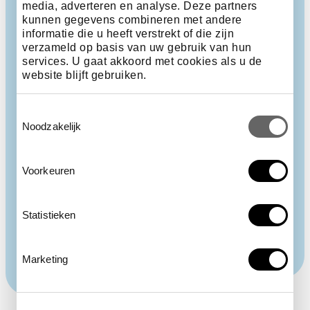
media, adverteren en analyse. Deze partners
kunnen gegevens combineren met andere
informatie die u heeft verstrekt of die zijn
verzameld op basis van uw gebruik van hun
Brullen als een leeuw of
services. U gaat akkoord met cookies als u de
website blijft gebruiken.
zeeleeuw?
Toestemmingsselectie
Noodzakelijk
Het woordje 'leeuw' dankt de zeeleeuw aan het
geluid dat hij kan maken: het gebrul lijkt op dat van
de leeuw. Dit doen ze om hun territorium te
Voorkeuren
verdedigen. Tijdens het broedseizoen verzamelt een
mannetje een harem van vrouwtjes om zich heen. In
de weken daarna bewaakt hij ze, waardoor hijzelf
Statistieken
wekenlang niks eet.
Marketing