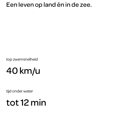
Om
Een leven op land én in de zee.
deze
video
te
kunnen
zien
moet
je
de
cookies
accepteren.
top zwemsnelheid
40 km/u
ARTIS
tijd onder water
tot 12 min