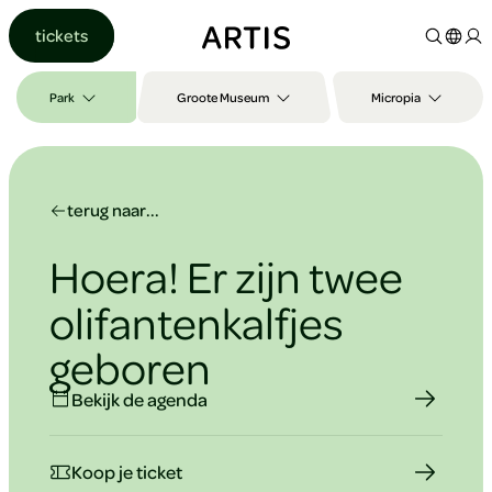
Ga naar
tickets
content
Ga
naar
Park
Groote Museum
Micropia
zoeken
Ga
naar
footer
terug naar...
Hoera! Er zijn twee
olifantenkalfjes
geboren
Bekijk de agenda
Om
Koop je ticket