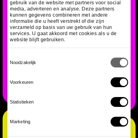
gebruik van de website met partners voor social
media, adverteren en analyse. Deze partners
kunnen gegevens combineren met andere
informatie die u heeft verstrekt of die zijn
verzameld op basis van uw gebruik van hun
services. U gaat akkoord met cookies als u de
website blijft gebruiken.
Subdomeinen
Toestemmingsselectie
Noodzakelijk
Als deze opdrachten zijn gemaakt, hebben je
leerlingen gewerkt aan deze subdomeinen voor het
SE/CE: Domein A Vaardigheden M2.1, M2.3, O3.1, P4.3
Voorkeuren
Statistieken
Marketing