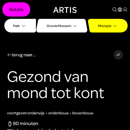
Ga naar
tickets
content
Ga
naar
Park
Groote Museum
Micropia
zoeken
Ga
naar
footer
terug naar...
Gezond van
mond tot kont
voortgezet onderwijs
onderbouw
bovenbouw
90 minuten