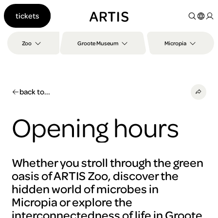
Go to
tickets
content
Go to
search
Zoo
Groote Museum
Micropia
Go to
footer
back to...
Opening hours
Whether you stroll through the green
oasis of ARTIS Zoo, discover the
hidden world of microbes in
Micropia or explore the
interconnectedness of life in Groote