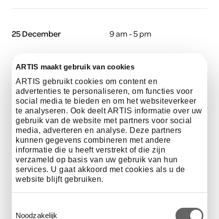
25 December
9 am - 5 pm
ARTIS maakt gebruik van cookies
ARTIS gebruikt cookies om content en
26 December
9 am - 5 pm
advertenties te personaliseren, om functies voor
social media te bieden en om het websiteverkeer
te analyseren. Ook deelt ARTIS informatie over uw
gebruik van de website met partners voor social
media, adverteren en analyse. Deze partners
31 December
9 am - 4 pm
kunnen gegevens combineren met andere
informatie die u heeft verstrekt of die zijn
verzameld op basis van uw gebruik van hun
services. U gaat akkoord met cookies als u de
website blijft gebruiken.
1 January
10 am - 5 pm
Toestemmingsselectie
Noodzakelijk