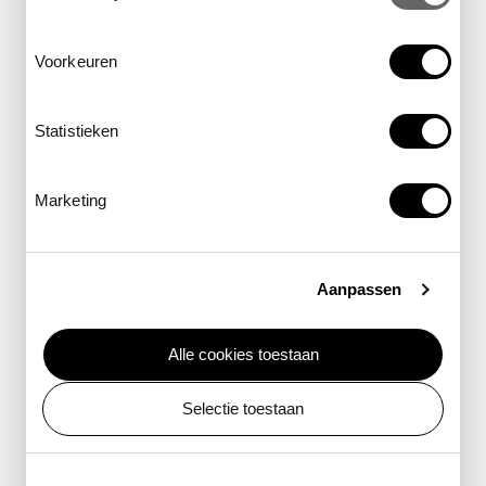
Voorkeuren
Locations in and around ARTIS
Statistieken
ARTIS shop
The ARTIS shop is located
in ARTIS Zoo and can be
visited during opening zoo
Marketing
opening hours.
Aanpassen
Café-restaurant de
Tuesday through Friday: 9
Alle cookies toestaan
Plantage
am - 1 am
Selectie toestaan
Café-restaurant de
Saterday and Sunday: 10