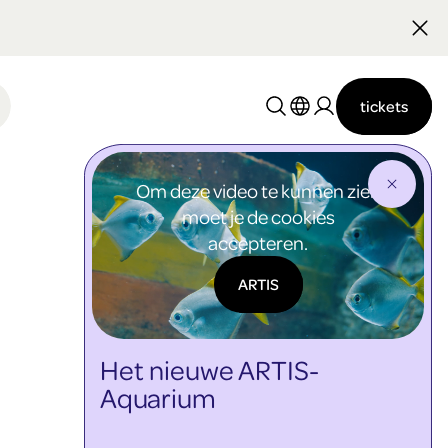
Nederlands
English
tickets
Om deze video te kunnen zien
moet je de cookies
accepteren.
ARTIS
Het nieuwe ARTIS-
Aquarium