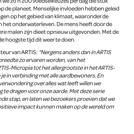
we zo’n 200 voedselkeuzes per dag die stuk
p de planeet. Menselijke invloeden hebben geleid
ngen op het gebied van klimaat, waaronder de
en het onderwaterleven. De mens heeft door de
e malen zijn dieet opnieuw uitgevonden. Met de
e hoogste tijd dit weer te doen.
teur van ARTIS:
“Nergens anders dan in ARTIS
e breedte zo ervaren worden, van het
TIS-Micropia tot het allergrootste in het ARTIS-
je in verbinding met alle aardbewoners. En
erwondering over alles wat leeft willen we
 te dragen voor onze aarde. Met deze serie
de stap, en laten we bezoekers proeven dat we
sitieve impact kunnen maken op de wereld om