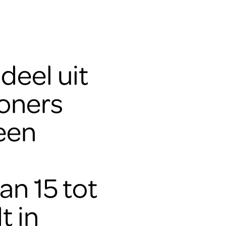
deel uit
oners
 een
n 15 tot
t in