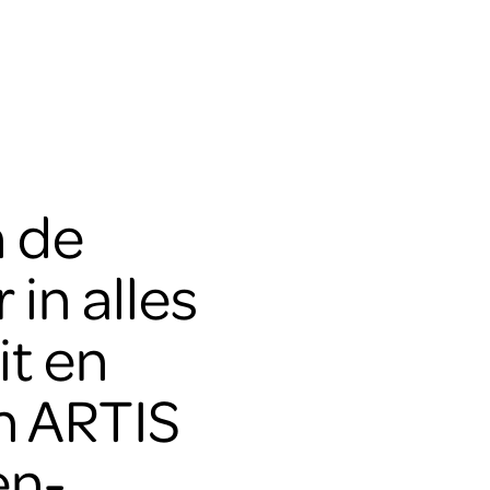
n de
in alles
it en
in ARTIS
n-,