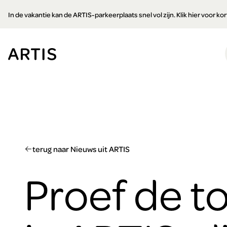
Ga naar
In de vakantie kan de ARTIS-parkeerplaats snel vol zijn. Klik hier voor k
content
Ga
naar
zoeken
Ga
naar
footer
terug naar Nieuws uit ARTIS
Proef de 