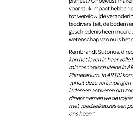
planeet? Onbewust maken 
voor stuk impact hebben o
tot wereldwijde veranderi
biodiversiteit, de bodem 
geschiedenis heen meerder
wetenschap van nu is het d
Rembrandt Sutorius, direc
kan het leven in haar voll
microscopisch kleine in AR
Planetarium. In ARTIS kom 
vanuit deze verbinding en v
iedereen activeren om zorg
diners nemen we de volgen
met voedselkeuzes een po
ons heen.”