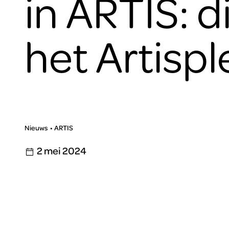
in ARTIS: 
het Artispl
Nieuws
ARTIS
2 mei 2024