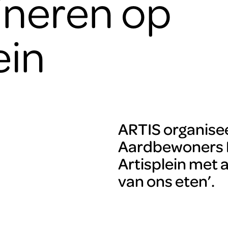
dineren op
ein
ARTIS organisee
Aardbewoners Fe
Artisplein met 
van ons eten’.