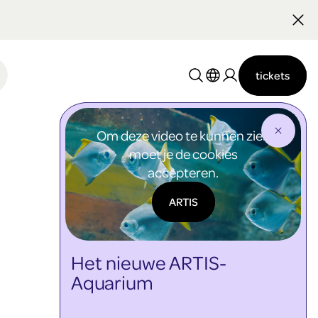
Nederlands
English
tickets
Om deze video te kunnen zien
moet je de cookies
accepteren.
ARTIS
Het nieuwe ARTIS-
Aquarium