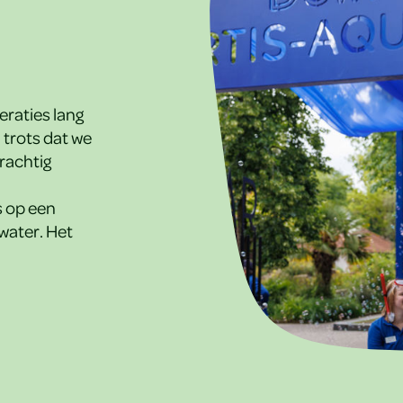
raties lang
 trots dat we
rachtig
n
 op een
water. Het