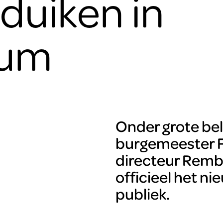
duiken in
ium
Onder grote be
burgemeester 
directeur Remb
officieel het n
publiek.