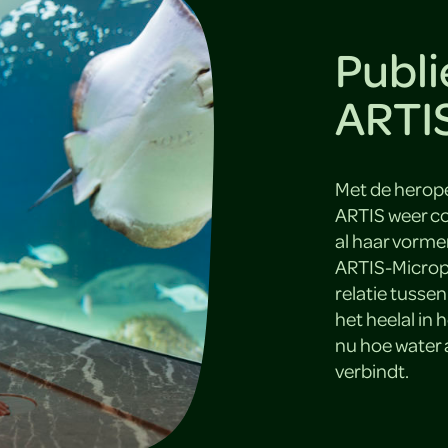
Publi
ARTI
Met de herope
ARTIS weer co
al haar vorme
ARTIS-Micropi
relatie tusse
het heelal in 
nu hoe water 
verbindt.