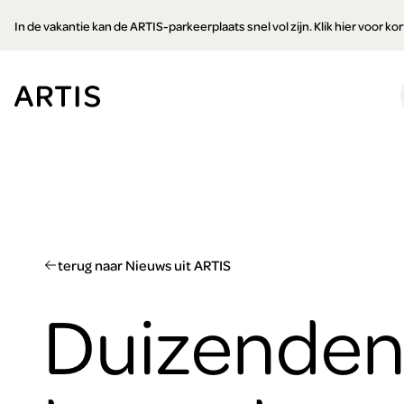
Ga naar
In de vakantie kan de ARTIS-parkeerplaats snel vol zijn. Klik hier voor k
content
Ga
naar
zoeken
Ga
naar
footer
terug naar Nieuws uit ARTIS
Duizende