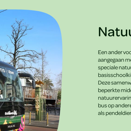
Natu
Een ander voo
aangegaan me
speciale natu
basisschoolki
Deze samenwe
beperkte midd
natuurervarin
bus op ander
als pendeldien