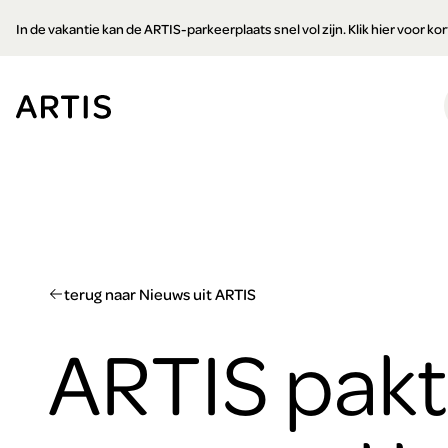
Ga naar
In de vakantie kan de ARTIS-parkeerplaats snel vol zijn. Klik hier voor k
content
Ga
naar
zoeken
Ga
naar
footer
terug naar Nieuws uit ARTIS
ARTIS pakt