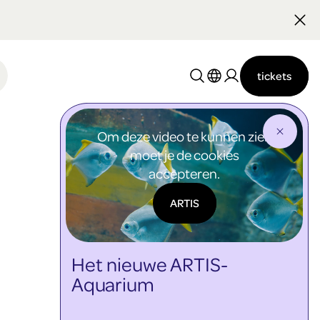
Nederlands
English
tickets
Om deze video te kunnen zien
moet je de cookies
accepteren.
ARTIS
Het nieuwe ARTIS-
Aquarium