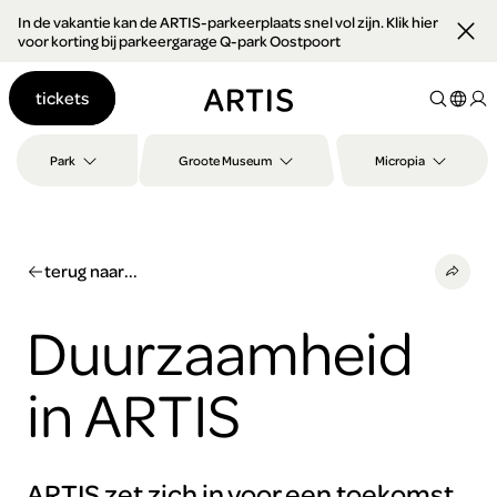
In de vakantie kan de ARTIS-parkeerplaats snel vol zijn. Klik hier
Ga naar
voor korting bij parkeergarage Q-park Oostpoort
content
Ga
tickets
naar
zoeken
Ga
Park
Groote Museum
Micropia
naar
footer
terug naar...
Duurzaamheid
in ARTIS
ARTIS zet zich in voor een toekomst