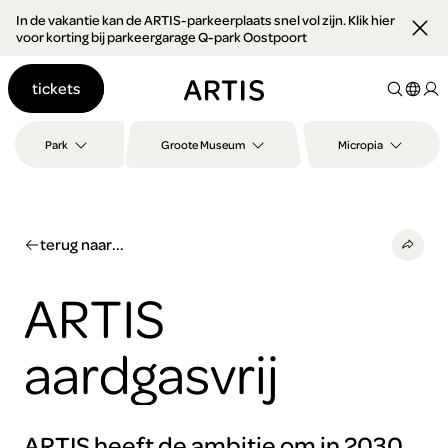
In de vakantie kan de ARTIS-parkeerplaats snel vol zijn. Klik hier
Ga naar
voor korting bij parkeergarage Q-park Oostpoort
content
Ga
tickets
naar
zoeken
Ga
Park
Groote Museum
Micropia
naar
footer
terug naar...
ARTIS
aardgasvrij
ARTIS heeft de ambitie om in 2030