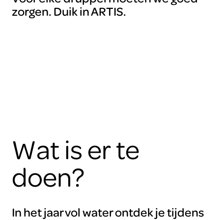
Om
zorgen. Duik in ARTIS.
deze
video
te
kunnen
zien
moet
je
de
cookies
accepteren.
ARTIS
Wat is er te
doen?
In het jaar vol water ontdek je tijdens