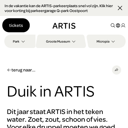
In de vakantie kan de ARTIS-parkeerplaats snel vol zijn. Klik hier
Ga naar
voor korting bij parkeergarage Q-park Oostpoort
content
Ga
tickets
naar
zoeken
Ga
Park
Groote Museum
Micropia
naar
footer
terug naar...
Duik in ARTIS
Dit jaar staat ARTIS in het teken
water. Zoet, zout, schoon of vies.
Voor elke druppel moeten we goed