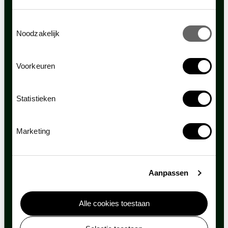
Toestemmingsselectie
Noodzakelijk
Voorkeuren
Statistieken
Marketing
Podcast: Duik in ARTIS
Aanpassen
Duik mee in de verborgen wereld van water met de
podcast Duik in ARTIS. Journalist en podcastmaker
Tracy Metz neemt je iedere maand mee langs
Alle cookies toestaan
verrassende verhalen, bijzondere ontdekkingen en
nieuwe inzichten over één van de belangrijkste