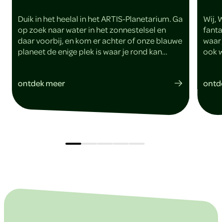
Duik in het heelal in het ARTIS-Planetarium. Ga
Wij, 
op zoek naar water in het zonnestelsel en
fant
daar voorbij, en kom er achter of onze blauwe
waar 
planeet de enige plek is waar je rond kan
ook w
plonsen!
ontdek meer
ontd