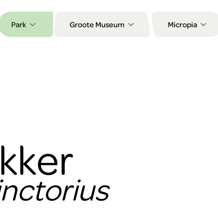
Park
Groote Museum
Micropia
ikker
nctorius