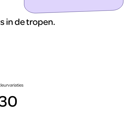
ontdek meer
rs in de tropen.
kleurvariaties
30