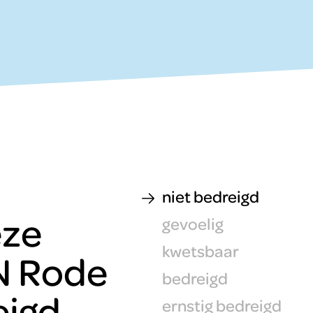
niet bedreigd
eze
gevoelig
kwetsbaar
N Rode
bedreigd
eigd.
ernstig bedreigd