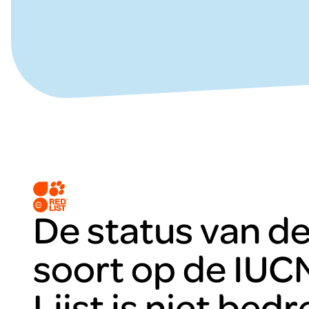
De status van d
soort op de IUC
Lijst is niet bedr