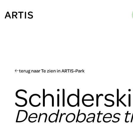
Ga naar
content
Ga
naar
zoeken
Ga
naar
footer
terug naar Te zien in ARTIS-Park
Schildersk
Dendrobates ti