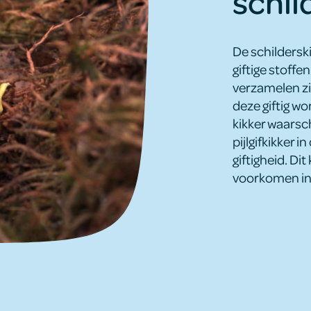
schil
De schildersk
giftige stoffe
verzamelen zi
deze giftig wo
kikker waars
pijlgifkikker i
giftigheid. D
voorkomen in z