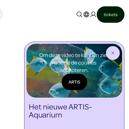
tickets
Nederlands
English
Om deze video te kunnen zien
moet je de cookies
accepteren.
ARTIS
Het nieuwe ARTIS-
Aquarium