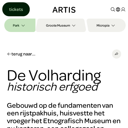
Ga naar
tickets
content
Ga
naar
Park
Groote Museum
Micropia
zoeken
Ga
naar
footer
terug naar...
De Volharding
historisch erfgoed
Gebouwd op de fundamenten van
een rijstpakhuis, huisvestte het
vroeger het Etnografisch Museum en