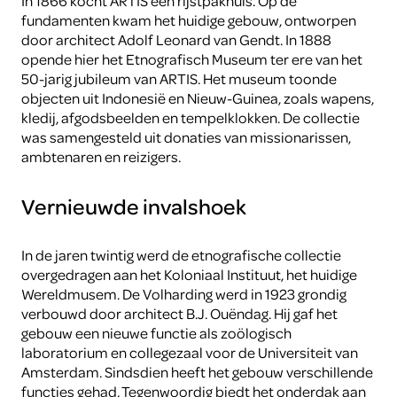
In 1866 kocht ARTIS een rijstpakhuis. Op de
fundamenten kwam het huidige gebouw, ontworpen
door architect Adolf Leonard van Gendt. In 1888
opende hier het Etnografisch Museum ter ere van het
50-jarig jubileum van ARTIS. Het museum toonde
objecten uit Indonesië en Nieuw-Guinea, zoals wapens,
kledij, afgodsbeelden en tempelklokken. De collectie
was samengesteld uit donaties van missionarissen,
ambtenaren en reizigers.
Vernieuwde invalshoek
In de jaren twintig werd de etnografische collectie
overgedragen aan het Koloniaal Instituut, het huidige
Wereldmusem. De Volharding werd in 1923 grondig
verbouwd door architect B.J. Ouëndag. Hij gaf het
gebouw een nieuwe functie als zoölogisch
laboratorium en collegezaal voor de Universiteit van
Amsterdam. Sindsdien heeft het gebouw verschillende
functies gehad. Tegenwoordig biedt het onderdak aan