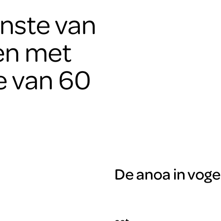
inste van
ren met
e van 60
De anoa in voge