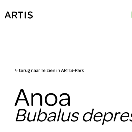
Ga naar
content
Ga
naar
zoeken
Ga
naar
footer
terug naar Te zien in ARTIS-Park
Anoa
Bubalus depres