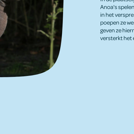
Anoa's spelen
in het verspr
poepen ze wee
geven ze hier
versterkt het