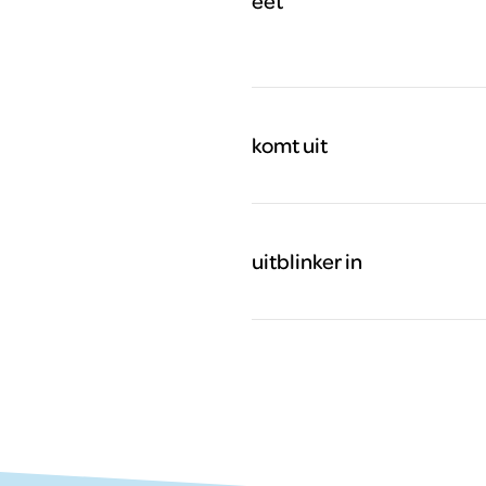
eet
komt uit
uitblinker in