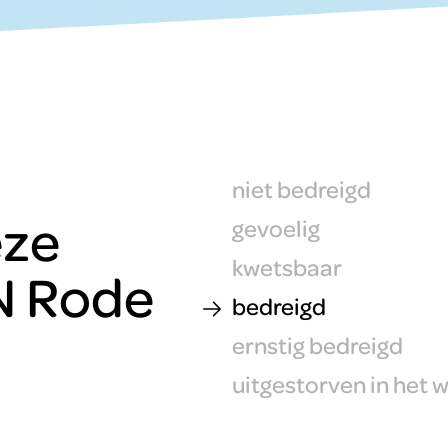
niet bedreigd
eze
gevoelig
kwetsbaar
N Rode
bedreigd
ernstig bedreigd
uitgestorven in het w