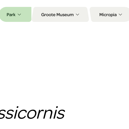
Park
Groote Museum
Micropia
sicornis