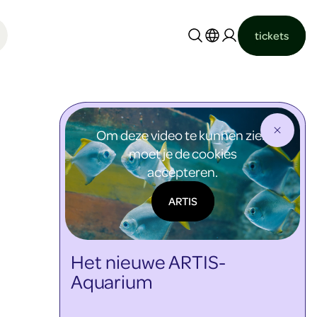
tickets
Nederlands
English
Om deze video te kunnen zien
moet je de cookies
accepteren.
ARTIS
Het nieuwe ARTIS-
Aquarium