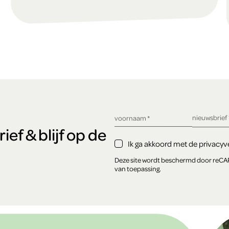
verplicht ve
nieuwsbrief
verplicht veld
voornaam
*
ef & blijf op de
Ik ga akkoord met de privacyve
Deze site wordt beschermd door reC
van toepassing.