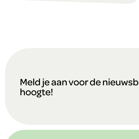
F
o
Meld je aan voor de nieuwsbri
hoogte!
o