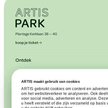
t
e
Plantage Kerklaan 38 — 40
r
koop je ticket
Ontdek
Plan je bezoek
Over ARTIS
Plattegrond
ARTIS maakt gebruik van cookies
Werken bij
ARTIS-lidmaatschap
Hulp nodig?
ARTIS gebruikt cookies om content en advertent
Nieuws uit ARTIS
om het websiteverkeer te analyseren. Ook deelt
Te zien in ARTIS-Park
Contact & informatie
voor social media, adverteren en analyse. Dez
Pers
u heeft verstrekt of die zijn verzameld op basi
Dagagenda & speciale programma's
Veelgestelde vragen
u de website blijft gebruiken.