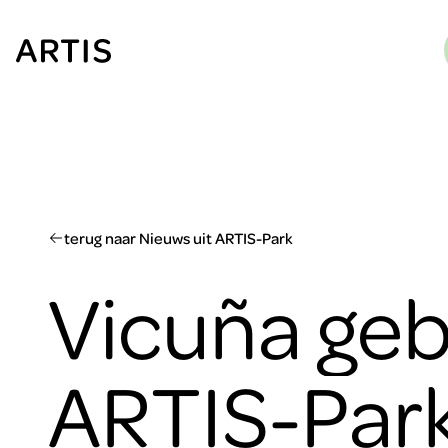
Ga naar
content
Ga
naar
zoeken
Ga
naar
footer
terug naar Nieuws uit ARTIS-Park
Vicuña geb
ARTIS-Par