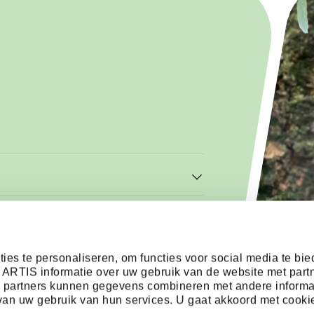
ies te personaliseren, om functies voor social media te bi
 ARTIS informatie over uw gebruik van de website met part
e partners kunnen gegevens combineren met andere informa
s van uw gebruik van hun services. U gaat akkoord met cooki