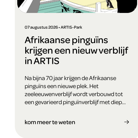
07 augustus 2026 • ARTIS-Park
Afrikaanse pinguïns
krijgen een nieuw verblijf
in ARTIS
Na bijna 70 jaar krijgen de Afrikaanse
pinguïns een nieuwe plek. Het
zeeleeuwenverblijf wordt verbouwd tot
een gevarieerd pinguïnverblijf met diep
water, volop nestgelegenheid en ramen
waardoor bezoekers de vogels onder
kom meer te weten
water kunnen zien ‘vliegen’.