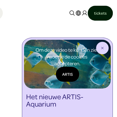
tickets
Nederlands
English
Om deze video te kunnen zien
moet je de cookies
accepteren.
ARTIS
Het nieuwe ARTIS-
Aquarium