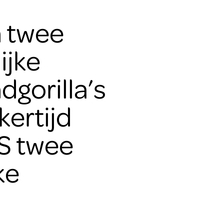
 twee
ijke
dgorilla’s
kertijd
S twee
ke