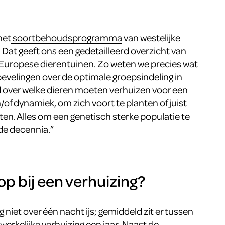
het
soortbehoudsprogramma
van westelijke
. Dat geeft ons een gedetailleerd overzicht van
e Europese dierentuinen. Zo weten we precies wat
evelingen over de optimale groepsindeling in
d over welke dieren moeten verhuizen voor een
of dynamiek, om zich voort te planten of juist
en. Alles om een genetisch sterke populatie te
e decennia.”
op bij een verhuizing?
 niet over één nacht ijs; gemiddeld zit er tussen
erkelijke verhuizing een jaar. Naast de