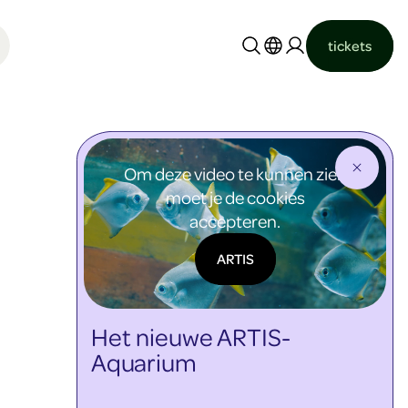
tickets
Nederlands
English
Om deze video te kunnen zien
moet je de cookies
accepteren.
ARTIS
Het nieuwe ARTIS-
Aquarium