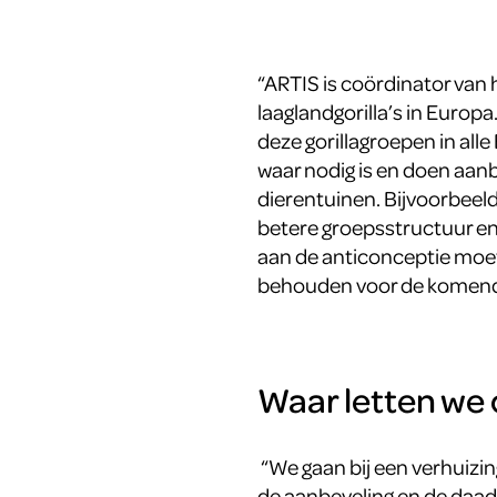
“ARTIS is coördinator van 
laaglandgorilla’s in Europa
deze gorillagroepen in all
waar nodig is en doen aanb
dierentuinen. Bijvoorbeel
betere groepsstructuur en/
aan de anticonceptie moet
behouden voor de komend
Waar letten we 
“We gaan bij een verhuizing
de aanbeveling en de daadw