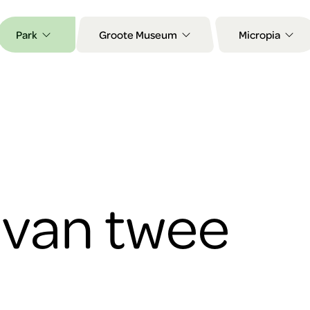
Park
Groote Museum
Micropia
 van twee