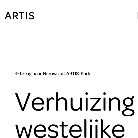
Ga naar
content
Ga
naar
zoeken
Ga
naar
footer
terug naar Nieuws uit ARTIS-Park
Verhuizing
westelijke