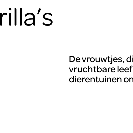
illa’s
De vrouwtjes, d
vruchtbare leeft
dierentuinen om