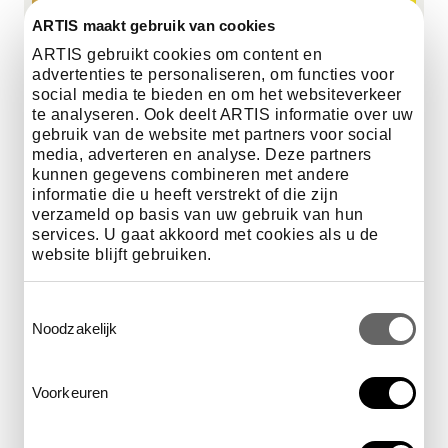
ARTIS maakt gebruik van cookies
ARTIS gebruikt cookies om content en
advertenties te personaliseren, om functies voor
social media te bieden en om het websiteverkeer
te analyseren. Ook deelt ARTIS informatie over uw
gebruik van de website met partners voor social
media, adverteren en analyse. Deze partners
kunnen gegevens combineren met andere
informatie die u heeft verstrekt of die zijn
21 juli 2026 • ARTIS
verzameld op basis van uw gebruik van hun
services. U gaat akkoord met cookies als u de
ARTIS organiseert tijdens
website blijft gebruiken.
WorldPride speciaal programma
voor kinderen
Toestemmingsselectie
Noodzakelijk
Van zaterdag 25 juli tot en met zaterdag 8 augustus
staat ARTIS in het teken van WorldPride Kids: een
kleurrijk programma voor kinderen en hun families
Voorkeuren
waarin ze spelenderwijs ontdekken dat diversiteit
overal in de natuur voorkomt.