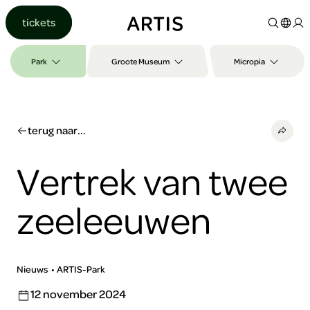
Ga naar
tickets
content
Ga
naar
Park
Groote Museum
Micropia
zoeken
Ga
naar
footer
terug naar...
Vertrek van twee
zeeleeuwen
Nieuws
ARTIS-Park
12 november 2024