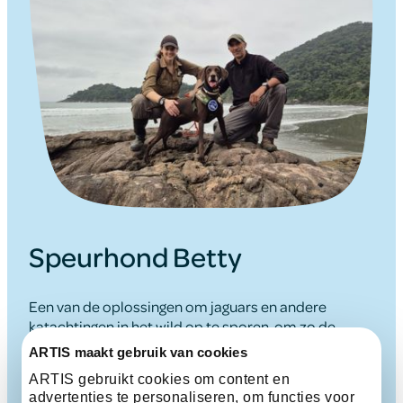
Speurhond Betty
Een van de oplossingen om jaguars en andere
katachtingen in het wild op te sporen, om zo de
populatie beter in kaart te brengen, is het inzetten
ARTIS maakt gebruik van cookies
van speurhonden. Zo werkt ARTIS samen met Scent
ARTIS gebruikt cookies om content en
Imprint Conservation Dogs en draagt bij aan de
advertenties te personaliseren, om functies voor