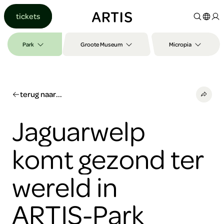
Ga naar
tickets
content
Ga
naar
Park
Groote Museum
Micropia
zoeken
Ga
naar
footer
terug naar...
Jaguarwelp
komt gezond ter
wereld in
ARTIS-Park