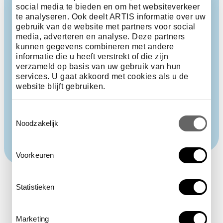
opleiding van speurhond Betty. Tijdens de training
social media te bieden en om het websiteverkeer
leren de honden de unieke geursporen van een
te analyseren. Ook deelt ARTIS informatie over uw
jaguar te herkennen, zelfs vanaf een boot op het
gebruik van de website met partners voor social
water. Tijdens de opleiding gebruiken ze daarom o.a.
media, adverteren en analyse. Deze partners
de poep van de jaguars uit ARTIS. Drie weken geleden
kunnen gegevens combineren met andere
is Betty afgereisd naar Brazilië, met de poep van de
informatie die u heeft verstrekt of die zijn
ARTIS-jaguars in de reistas. Daar wordt ze nu verder
verzameld op basis van uw gebruik van hun
services. U gaat akkoord met cookies als u de
getraind. Na deze laatste trainingsfase gaat ze
website blijft gebruiken.
onderzoekers van het Bioventura Institute
Conservation of Atlantic Forest Fauna helpen bij het
volgen en beschermen van jaguars in het wild.
Toestemmingsselectie
Noodzakelijk
Voorkeuren
Statistieken
Het laatste
Marketing