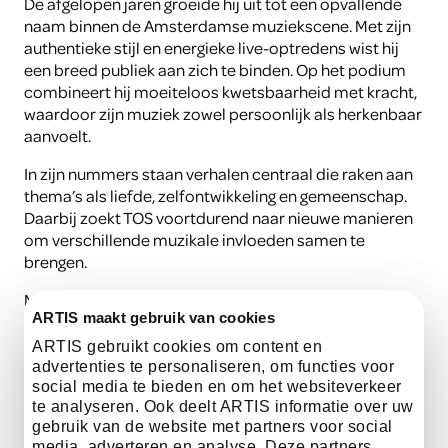
De afgelopen jaren groeide hij uit tot een opvallende
naam binnen de Amsterdamse muziekscene. Met zijn
authentieke stijl en energieke live-optredens wist hij
een breed publiek aan zich te binden. Op het podium
combineert hij moeiteloos kwetsbaarheid met kracht,
waardoor zijn muziek zowel persoonlijk als herkenbaar
aanvoelt.
In zijn nummers staan verhalen centraal die raken aan
thema’s als liefde, zelfontwikkeling en gemeenschap.
Daarbij zoekt TOS voortdurend naar nieuwe manieren
om verschillende muzikale invloeden samen te
brengen.
Met zijn soulvolle sound, sterke verhalen en
ARTIS maakt gebruik van cookies
aanstekelijke energie zorgt TOS voor een optreden dat
blijft hangen, lang nadat de laatste noot heeft
ARTIS gebruikt cookies om content en
geklonken.
advertenties te personaliseren, om functies voor
social media te bieden en om het websiteverkeer
te analyseren. Ook deelt ARTIS informatie over uw
gebruik van de website met partners voor social
luister hier
media, adverteren en analyse. Deze partners