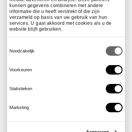
kunnen gegevens combineren met andere
informatie die u heeft verstrekt of die zijn
verzameld op basis van uw gebruik van hun
services. U gaat akkoord met cookies als u de
Praktische informatie
website blijft gebruiken.
Toestemmingsselectie
Datum
15 augustus
Noodzakelijk
Voorkeuren
tijd
19.00 - 20.00 uur
Statistieken
Marketing
locatie
op het Muziekveld
Aanpassen