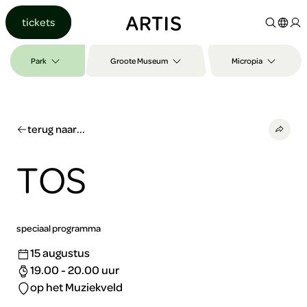
Ga naar
tickets
content
Ga
naar
Park
Groote Museum
Micropia
zoeken
Ga
naar
footer
terug naar...
TOS
speciaal programma
15 augustus
19.00 - 20.00 uur
op het Muziekveld