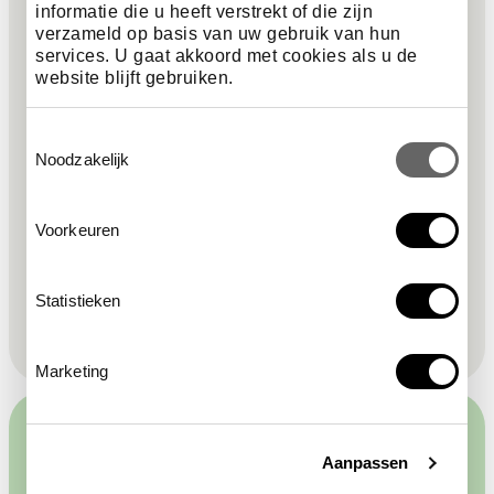
o
informatie die u heeft verstrekt of die zijn
verzameld op basis van uw gebruik van hun
verplicht veld
voornaam
*
services. U gaat akkoord met cookies als u de
t
website blijft gebruiken.
verplicht veld
nieuwsbrief
*
e
Toestemmingsselectie
Noodzakelijk
r
verplicht veld
e-mailadres
*
Voorkeuren
Ik ga akkoord met de privacyverklaring.
Statistieken
Deze site wordt beschermd door reCAPTCHA en de Google
Privacyverklaring
en
Servicevoorwaarden
zijn van toepassing.
Marketing
Aanpassen