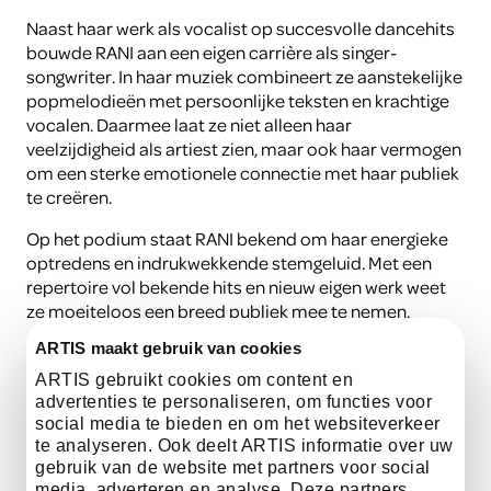
Naast haar werk als vocalist op succesvolle dancehits
bouwde RANI aan een eigen carrière als singer-
songwriter. In haar muziek combineert ze aanstekelijke
popmelodieën met persoonlijke teksten en krachtige
vocalen. Daarmee laat ze niet alleen haar
veelzijdigheid als artiest zien, maar ook haar vermogen
om een sterke emotionele connectie met haar publiek
te creëren.
Op het podium staat RANI bekend om haar energieke
optredens en indrukwekkende stemgeluid. Met een
repertoire vol bekende hits en nieuw eigen werk weet
ze moeiteloos een breed publiek mee te nemen.
ARTIS maakt gebruik van cookies
Met haar krachtige vocals, internationale ervaring en
eigentijdse popsound zorgt RANI voor een optreden
ARTIS gebruikt cookies om content en
vol energie, emotie en herkenbare songs.
advertenties te personaliseren, om functies voor
social media te bieden en om het websiteverkeer
te analyseren. Ook deelt ARTIS informatie over uw
gebruik van de website met partners voor social
luister hier
media, adverteren en analyse. Deze partners