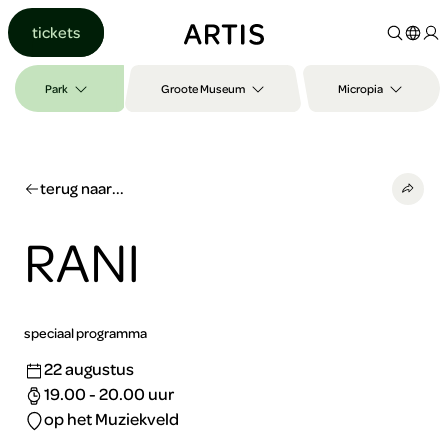
Ga naar
tickets
content
Ga
naar
Park
Groote Museum
Micropia
zoeken
Ga
naar
footer
terug naar...
RANI
speciaal programma
22 augustus
19.00 - 20.00 uur
op het Muziekveld