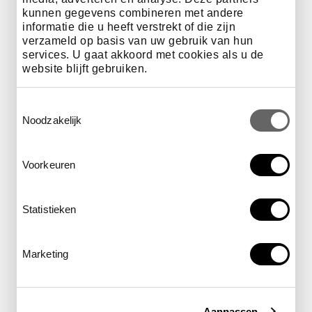
kunnen gegevens combineren met andere
informatie die u heeft verstrekt of die zijn
verzameld op basis van uw gebruik van hun
services. U gaat akkoord met cookies als u de
Praktische informatie
website blijft gebruiken.
Toestemmingsselectie
Datum
22 augustus
Noodzakelijk
Voorkeuren
tijd
19.00 - 20.00 uur
Statistieken
Marketing
locatie
op het Muziekveld
Aanpassen