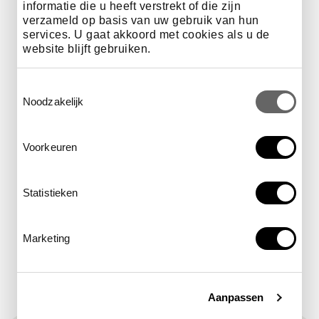
informatie die u heeft verstrekt of die zijn
Praktische informatie
verzameld op basis van uw gebruik van hun
services. U gaat akkoord met cookies als u de
website blijft gebruiken.
Datum
29 augustus
Toestemmingsselectie
Noodzakelijk
tijd
19.00 - 20.00 uur
Voorkeuren
Statistieken
locatie
op het Muziekveld
Marketing
Aanpassen