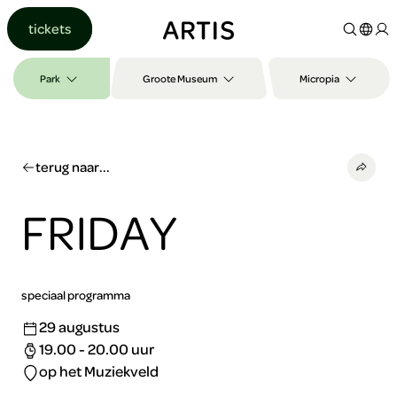
Ga naar
tickets
content
Ga
naar
Park
Groote Museum
Micropia
zoeken
Ga
naar
footer
terug naar...
FRIDAY
speciaal programma
29 augustus
19.00 - 20.00 uur
op het Muziekveld