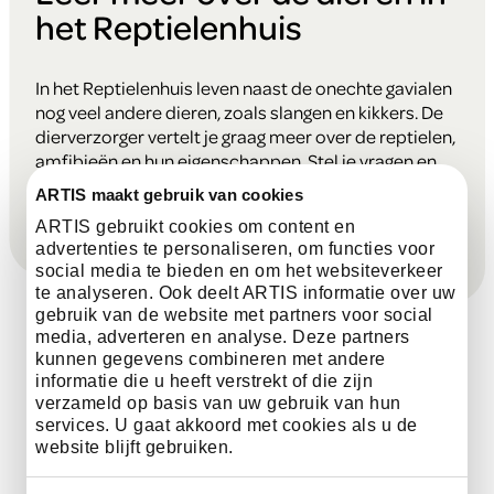
het Reptielenhuis
In het Reptielenhuis leven naast de onechte gavialen
nog veel andere dieren, zoals slangen en kikkers. De
dierverzorger vertelt je graag meer over de reptielen,
amfibieën en hun eigenschappen. Stel je vragen en
leer meer over deze bewoners!
ARTIS maakt gebruik van cookies
ARTIS gebruikt cookies om content en
advertenties te personaliseren, om functies voor
social media te bieden en om het websiteverkeer
te analyseren. Ook deelt ARTIS informatie over uw
gebruik van de website met partners voor social
media, adverteren en analyse. Deze partners
kunnen gegevens combineren met andere
informatie die u heeft verstrekt of die zijn
Dagelijks zijn er op meerdere
verzameld op basis van uw gebruik van hun
momenten leuke praatjes bij de
services. U gaat akkoord met cookies als u de
website blijft gebruiken.
dieren in het park. Ontdek hun
bijzondere kenmerken en hoe ze