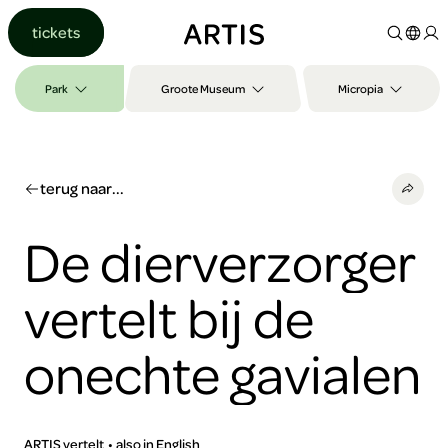
Ga naar
tickets
content
Ga
naar
Park
Groote Museum
Micropia
zoeken
Ga
naar
footer
terug naar...
De dierverzorger
vertelt bij de
onechte gavialen
ARTIS vertelt
also in English