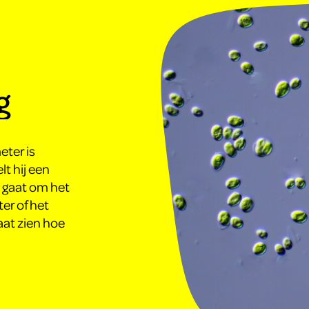
g
eter is
t hij een
u gaat om het
er of het
aat zien hoe