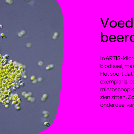
Voed
beerd
In ARTIS-Mic
biodiesel, maa
Het soort dat
exemplaris, e
microscoop ku
zien zitten. 
onderdeel van