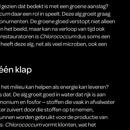
 gezien dat bedekt is met een groene aanslag?
ccum
daar een rol in speelt. Deze alg groeit graag
numenten. De groene gloed verstopt niet alleen
an het beeld, maar kan na verloop van tijd ook
restauratoren is
Chlorococcum
dus soms een
 heeft deze alg, net als veel microben, ook een
 één klap
het milieu kan helpen als energie kan leveren?
 dat. De alg groeit goed in water dat rijk is aan
onium en fosfor — stoffen die vaak in afvalwater
ater zuivert door die stoffen op te nemen,
 kunnen worden gebruikt voor de productie van
es:
Chlorococcum
vormt klonten, wat het