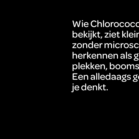
Wie Chlorococ
bekijkt, ziet kl
zonder microsco
herkennen als g
plekken, booms
Een alledaags g
je denkt.