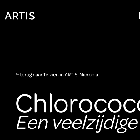
Ga naar
content
Ga
naar
zoeken
Ga
naar
footer
terug naar Te zien in ARTIS-Micropia
Chlorococ
Een veelzijdige 