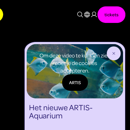
tickets
Nederlands
English
Om deze video te kunnen zien
moet je de cookies
accepteren.
ARTIS
Het nieuwe ARTIS-
Aquarium