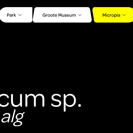
Park
Groote Museum
Micropia
cum sp.
alg