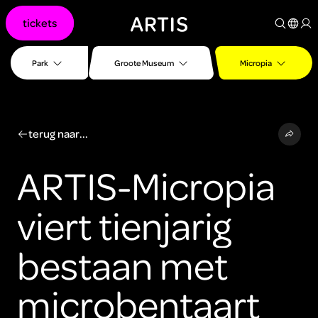
Ga naar
tickets
content
Ga
naar
Park
Groote Museum
Micropia
zoeken
Ga
naar
footer
terug naar...
ARTIS-Micropia
viert tienjarig
bestaan met
microbentaart