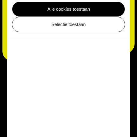
dat het museum zowel nationaal als internationaal
een platform is voor iedereen die meer wil leren over
Alle cookies toestaan
micro-organismen. Van wetenschapper tot
dagtoerist, het museum spreekt iedereen aan”, aldus
Selectie toestaan
ARTIS-directeur Rembrandt Sutorius.
Het laatste
nieuws