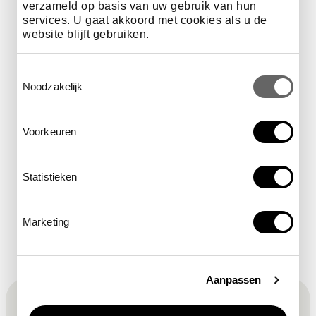
verzameld op basis van uw gebruik van hun
services. U gaat akkoord met cookies als u de
hoe laat
15.00 - 16.15 uur
website blijft gebruiken.
Toestemmingsselectie
Noodzakelijk
prijs
gratis met een
museumticket
Voorkeuren
Statistieken
voertaal
Nederlands
Marketing
F
Aanpassen
Meld je aan voor de nieuwsbrief &