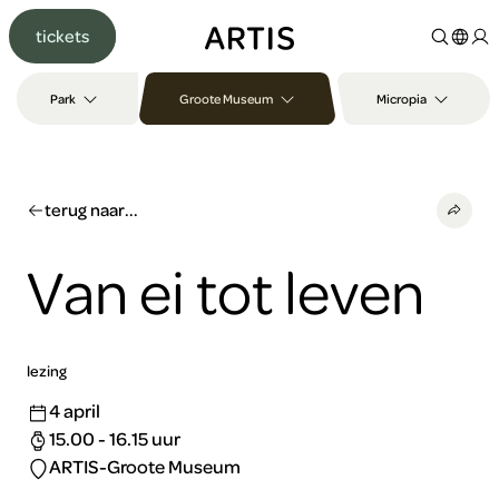
Ga naar
tickets
content
Ga
naar
Park
Groote Museum
Micropia
zoeken
Ga
naar
footer
terug naar...
Van ei tot leven
lezing
4 april
15.00 - 16.15 uur
ARTIS-Groote Museum