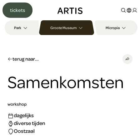
Ga naar
tickets
content
Ga
naar
Park
Groote Museum
Micropia
zoeken
Ga
naar
footer
terug naar...
Samenkomsten
workshop
dagelijks
diverse tijden
Oostzaal