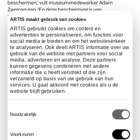
beschermen,’ vult museummedewerker Adam
Zeeman aan. ‘En deze bescherming is van
levensbelang, want alles in de natuur hangt met elkaar
ARTIS maakt gebruik van cookies
samen.’
ARTIS gebruikt cookies om content en
advertenties te personaliseren, om functies voor
social media te bieden en om het websiteverkeer
te analyseren. Ook deelt ARTIS informatie over uw
Blijven verwonderen
gebruik van de website met partners voor social
media, adverteren en analyse. Deze partners
kunnen gegevens combineren met andere
informatie die u heeft verstrekt of die zijn
verzameld op basis van uw gebruik van hun
services. U gaat akkoord met cookies als u de
‘Het delen van kennis en het prikkelen van
website blijft gebruiken.
nieuwsgierigheid drijft mij elke dag weer,’ zegt Karline
Janmaat. ‘Als onderzoekers weten we beter dan wie
Toestemmingsselectie
dan ook wat we niet weten. Is dat erg? Nee, juist
Noodzakelijk
daardoor weten we hoe voorzichtig we moeten zijn
met de natuur. Nieuwsgierigheid is wat ons verder
brengt. We zijn met onze onderzoeken in ARTIS
Voorkeuren
daarom niet alleen op zoek naar antwoorden, maar