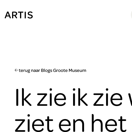
Ga naar
content
Ga
naar
zoeken
Ga
naar
footer
terug naar Blogs Groote Museum
Ik zie ik zie
ziet en het