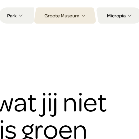
Park
Groote Museum
Micropia
 wat jij niet
 is groen