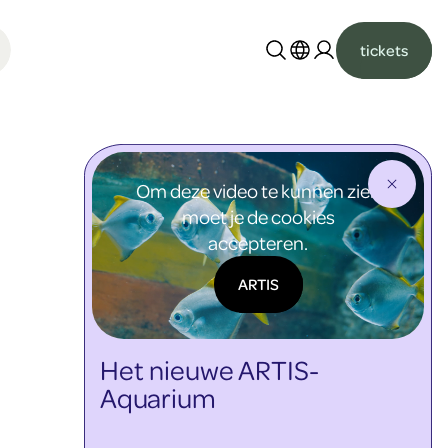
tickets
Nederlands
English
Om deze video te kunnen zien
moet je de cookies
accepteren.
ARTIS
Het nieuwe ARTIS-
Aquarium