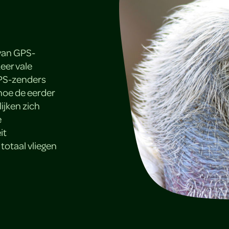
van GPS-
eer vale
 GPS-zenders
hoe de eerder
lijken zich
e
it
 totaal vliegen