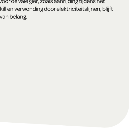
oor de vale gier, zoals aanrijding tijdens het
ll en verwonding door elektriciteitslijnen, blijft
van belang.