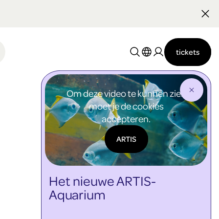
Nederlands
English
tickets
Om deze video te kunnen zien
moet je de cookies
accepteren.
ARTIS
Het nieuwe ARTIS-
Aquarium