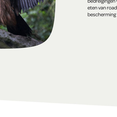
bedreigingen v
eten van roadki
bescherming 