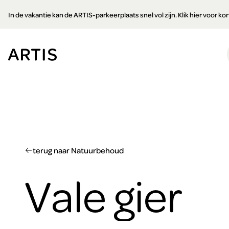
Ga naar
In de vakantie kan de ARTIS-parkeerplaats snel vol zijn. Klik hier voor k
content
Ga
naar
zoeken
Ga
naar
footer
terug naar Natuurbehoud
Vale gier