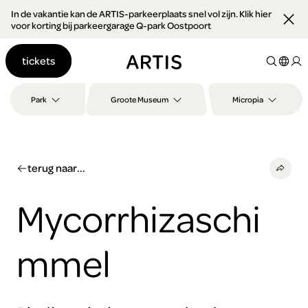
In de vakantie kan de ARTIS-parkeerplaats snel vol zijn. Klik hier
Ga naar
voor korting bij parkeergarage Q-park Oostpoort
content
Ga
tickets
naar
zoeken
Ga
Park
Groote Museum
Micropia
naar
footer
terug naar...
Mycorrhizaschi
mmel