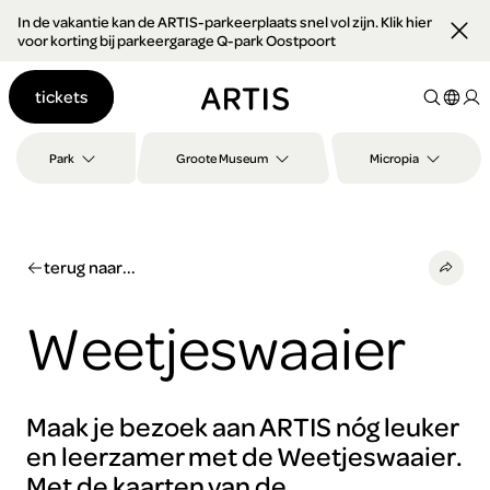
In de vakantie kan de ARTIS-parkeerplaats snel vol zijn. Klik hier
Ga naar
voor korting bij parkeergarage Q-park Oostpoort
content
Ga
tickets
naar
zoeken
Ga
Park
Groote Museum
Micropia
naar
footer
terug naar...
Weetjeswaaier
Maak je bezoek aan ARTIS nóg leuker
en leerzamer met de Weetjeswaaier.
Met de kaarten van de