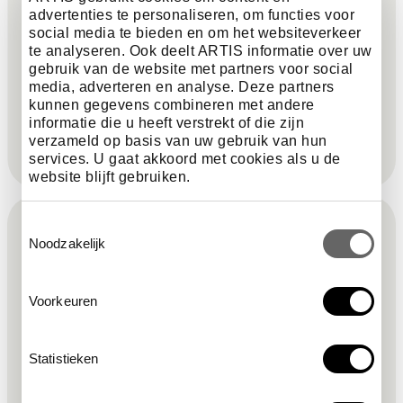
uitproberen.
advertenties te personaliseren, om functies voor
social media te bieden en om het websiteverkeer
te analyseren. Ook deelt ARTIS informatie over uw
gebruik van de website met partners voor social
bekijk de dagagenda
media, adverteren en analyse. Deze partners
kunnen gegevens combineren met andere
informatie die u heeft verstrekt of die zijn
verzameld op basis van uw gebruik van hun
services. U gaat akkoord met cookies als u de
website blijft gebruiken.
F
Toestemmingsselectie
Meld je aan voor de nieuwsbrief &
Noodzakelijk
o
blijf op de hoogte!
o
Voorkeuren
verplicht veld
voornaam
*
t
Statistieken
verplicht veld
nieuwsbrief
*