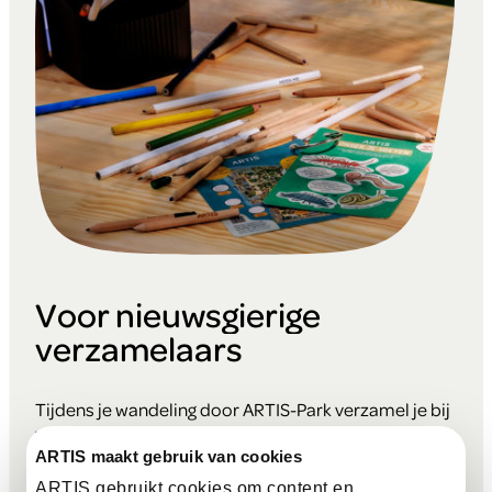
Voor nieuwsgierige
verzamelaars
Tijdens je wandeling door ARTIS-Park verzamel je bij
verschillende locaties unieke kaarten. Op elke kaart
vind je verrassende weetjes, leuke opdrachten en
ARTIS maakt gebruik van cookies
inspirerende ideeën die je ook thuis kunt
ARTIS gebruikt cookies om content en